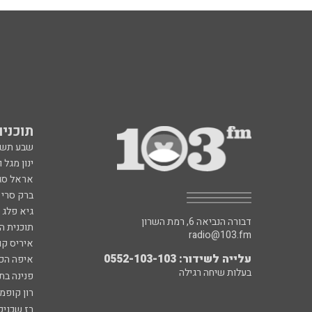
תוכניות fm
שבע תש
ינון מגל 
אראל סג"
ברק סרי 
גיא פלג
דבורה הנביאה 6, רמת השרון
תוכנית ה
radio@103.fm
איריס קו
עלייה לשידור: 0552-103-103
איפה הכ
בעלות שיחה רגילה
פנינה בת
רון קופמ
רז שכניק