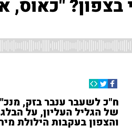
בצפון? "כאוס, אי
ח''כ לשעבר ענבר בזק, מנכ
של הגליל העליון, על הבלג
והצפון בעקבות הילולת מירו