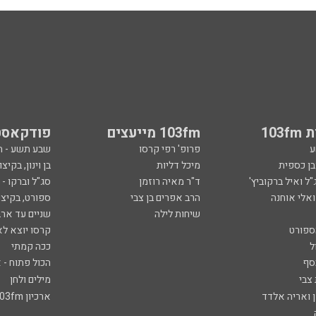
103
103fm מייעצים
פודקאסט
ע
פרופ' רפי קרסו
שבע תשע - 
ובן כספית
מיכל דליות
בן וינון, בקיצו
ל ואיל ברקוביץ'
ד"ר מאיה רוזמן
סג"ל וברקו -
ואלי אוחנה
הרב אפרים בן צבי
ספורט, בקיצו
שיחות לילה
שניים עד ארב
ספורט
קרסו יוצא לא
ל
ככה קמתי
סף
הכול פתוח - א
 צבי
מילים ולחן
ן ואריה אלדד
ארכיון 103fm