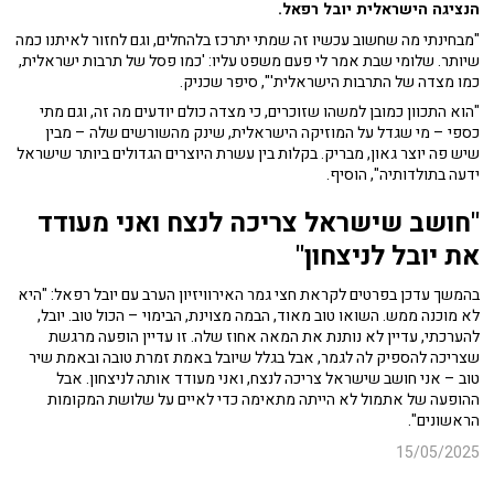
הנציגה הישראלית יובל רפאל.
"מבחינתי מה שחשוב עכשיו זה שמתי יתרכז בלהחלים, וגם לחזור לאיתנו כמה
שיותר. שלומי שבת אמר לי פעם משפט עליו: 'כמו פסל של תרבות ישראלית,
כמו מצדה של התרבות הישראלית'", סיפר שכניק.
"הוא התכוון כמובן למשהו שזוכרים, כי מצדה כולם יודעים מה זה, וגם מתי
כספי – מי שגדל על המוזיקה הישראלית, שינק מהשורשים שלה – מבין
שיש פה יוצר גאון, מבריק. בקלות בין עשרת היוצרים הגדולים ביותר שישראל
ידעה בתולדותיה", הוסיף.
"חושב שישראל צריכה לנצח ואני מעודד
את יובל לניצחון"
בהמשך עדכן בפרטים לקראת חצי גמר האירוויזיון הערב עם יובל רפאל: "היא
לא מוכנה ממש. השואו טוב מאוד, הבמה מצוינת, הבימוי – הכול טוב. יובל,
להערכתי, עדיין לא נותנת את המאה אחוז שלה. זו עדיין הופעה מרגשת
שצריכה להספיק לה לגמר, אבל בגלל שיובל באמת זמרת טובה ובאמת שיר
טוב – אני חושב שישראל צריכה לנצח, ואני מעודד אותה לניצחון. אבל
ההופעה של אתמול לא הייתה מתאימה כדי לאיים על שלושת המקומות
הראשונים".
15/05/2025