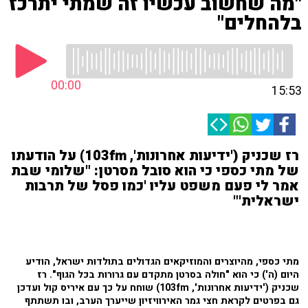
"מה שחשוב עכשיו זה שמתי יתרכז
בלהחלים"
00:00
15:53
רז שכניק ('ידיעות אחרונות', 103fm) על הודעתו
של מתי כספי כי הוא סובל מסרטן: "שלומי שבת
אמר לי פעם משפט עליו 'כמו פסל של תרבות
ישראלית'"
מתי כספי, מהיוצרים והמוזיקאים הגדולים בתולדות ישראל, הודיע
היום (ה') כי הוא "חולה בסרטן מתקדם עם גרורות בכל הגוף". רז
שכניק ('ידיעות אחרונות', 103fm) שוחח על כך עם איריס קול ועדכן
גם בפרטים לקראת חצי גמר האירוויזיון שייערך הערב, ובו תשתתף