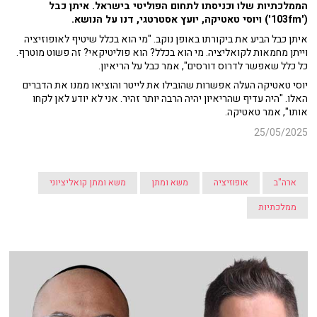
הממלכתיות שלו וכניסתו לתחום הפוליטי בישראל. איתן כבל
('103fm') ויוסי טאטיקה, יועץ אסטרטגי, דנו על הנושא.
איתן כבל הביע את ביקורתו באופן נוקב. "מי הוא בכלל שיטיף לאופוזיציה
וייתן מחמאות לקואליציה. מי הוא בכלל? הוא פוליטיקאי? זה פשוט מוטרף.
כל כלל שאפשר לדרוס דורסים", אמר כבל על הריאיון.
יוסי טאטיקה העלה אפשרות שהובילו את לייטר והוציאו ממנו את הדברים
האלו. "היה עדיף שהריאיון יהיה הרבה יותר זהיר. אני לא יודע לאן לקחו
אותו", אמר טאטיקה.
25/05/2025
ארה"ב
אופוזיציה
משא ומתן
משא ומתן קואליציוני
ממלכתיות