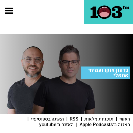
גדעון אוקו ועמיחי
אתאלי
ראשי
|
תוכניות מלאות
|
RSS
|
האזנה בספוטיפיי
|
האזנה ב־Apple Podcasts
|
האזנה ב־youtube