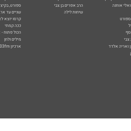
ואלי אוחנה
הרב אפרים בן צבי
ספורט, בקיצו
שיחות לילה
שניים עד ארב
ספורט
קרסו יוצא לא
ל
ככה קמתי
סף
הכול פתוח - א
 צבי
מילים ולחן
ן ואריה אלדד
ארכיון 103fm