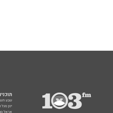
תוכניות fm
שבע תש
ינון מגל 
אראל סג"