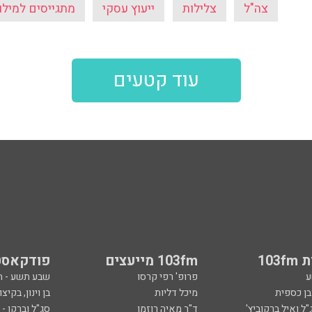
צה"ל
צלילות
ייעוץ עסקי
מתגייסים למילו
עוד קטעים
103
103fm מייעצים
פודקאסט
ע
פרופ' רפי קרסו
שבע תשע - 
ובן כספית
מיכל דליות
בן וינון, בקיצו
ל ואיל ברקוביץ'
ד"ר מאיה רוזמן
סג"ל וברקו -