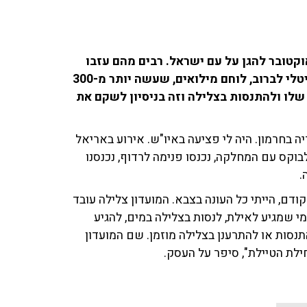
ים למילואים: חיילי המילואים התגייסו מה-7 באוקטובר להגן על עם ישראל. רבים מהם עזבו
משפחות, עסקים, לימודים על מנת להמשיך להילחם. ויטלי לברוב, לוחם מילואים, שעשה יותר מ-300
 שלו ולהתנסות בצלילה וזה בניסיון לשקם את
ריה בחרמון. היה לי פציעה באיו"ש. אירוע באריאל
בוקס עם המחלקה, נכנסו פנימה לרדוף, נכנסנו
.
ודם, הייתי כל העונה בצבא. המועדון צלילה עובד
מי שמגיע לאילת, לנסות בצלילה במים, להגיע
תנסות או להתרענן בצלילה מוזמן. שם המועדון
חילת הטיילת", סיפר על העסק.