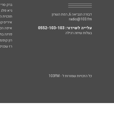
ברק סרי 
גיא פלג
דבורה הנביאה 6, רמת השרון
תוכנית ה
radio@103.fm
איריס קו
עלייה לשידור: 0552-103-103
איפה הכ
בעלות שיחה רגילה
פנינה בת
רון קופמ
רז שכניק
כל הזכויות שמורות ל - 103FM