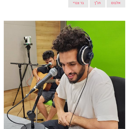
אלבום
תנ"ך
בר צברי