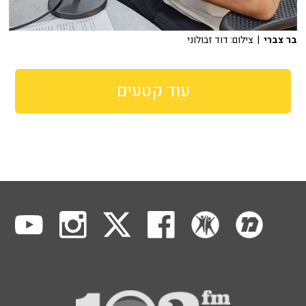
בר צברי
| צילום: דוד זבולוני
עוד קטעים