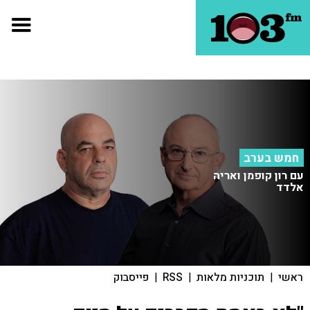
חמש בערב
עם רון קופמן ואריה
אלדד
ראשי
|
תוכניות מלאות
|
RSS
|
פייסבוק