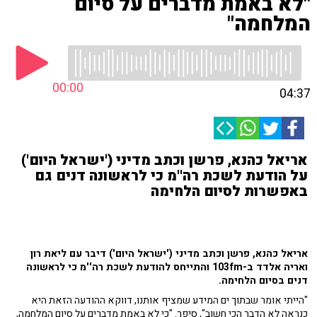
"לא באמת מדברים על סיום
המלחמה"
00:00
04:37
אריאל כהנא, פרשן וכתב מדיני ('ישראל היום')
על הודעת לשכת רה''מ כי לראשונה דנים גם
באפשרות לסיום הלחימה
אריאל כהנא, פרשן וכתב מדיני ('ישראל היום') דיבר עם ליאת רון
ואריה אלדד ב-103fm והתייחס להודעת לשכת רה''מ כי לראשונה
דנים בסיום הלחימה.
"הייתי אומר שבתוך ים המידע שמציף אותנו, דווקא ההודעה הזאת היא
כנראה לא הדבר הכי חשוב", סיפר. "כי לא באמת מדברים על סיום המלחמה,