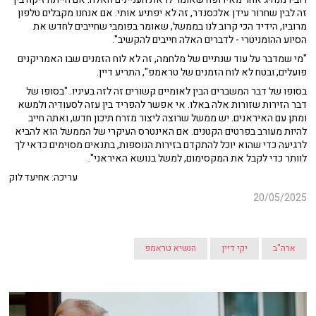
זה לבין שחרור עידן אלכסנדר, זה לא יפתיע אותי. אם אנחנו מקבלים טלפון
מרוביו, הידיד הכי קרוב לנו בממשל, שאומר בפומבי שחייבים לחדש את
הסיוע ההומניטרי - לדברים האלה חייבים להקשיב".
"מי שמדבר על עוד שנתיים של מלחמה, זה לא לוח הזמנים שבו האמריקנים
פועלים, ובטח לא לוח הזמנים של טראמפ", התריע דיין.
בסופו של דבר המשברים הבין לאומיים קשורים זה לזה בעיניו. "בסופו של
דבר הזירות שזורות אלה באלו. אי אפשר להפריד בין עזה לסעודיה ולמשא
ומתן עם האיראנים. יש ממשל שרוצה ליצור מזרח תיכון חדש, ואתה חייב
להיות מעורב בפרטים הקטנים. אם האינטרס העיקרי של הממשל הוא להביא
לרגיעה כדי שהוא יוכל להתקדם בזירות הנוספות, בתנאים מסוימים כדאי לך
לוותר כדי לקבל את המקסימום, למשל בנושא האיראני".
עריכה: אחיעד לוק
20/05/2025
ארה"ב
יקי דיין
הנשיא טראמפ