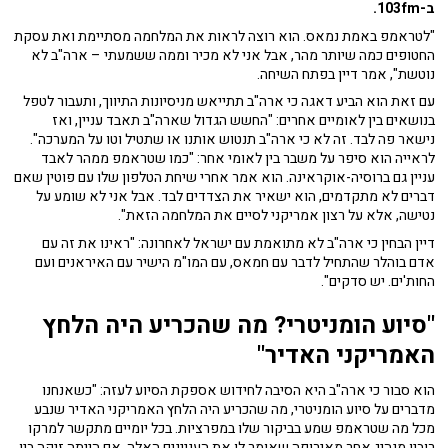
ב-103fm.
"לטראמפ באמת נמאס. הוא רוצה לראות את המלחמה מסתיימת ואת עסקת
החטופים כמה שיותר מהר, אבל אני לא מכיר וממה ששמעתי – ארה"ב לא
נוטשת", אמר דיין בפתח השיחה.
עם זאת הוא הביע דאגה כי ארה"ב תתייאש מניסיונות התיווך, ותעבור לטפל
בנושאים בין לאומיים אחרים: "החשש הגדול שארה"ב תאבד עניין, ואז
נישאר פה לבד. זה לא כי ארה"ב תנטוש אותנו או שתטיל וטו על המערכה".
לראייה הוא סיפר על משבר בין לאומי אחר: "כמו שטראמפ ממהר לאבד
עניין גם ברוסיה-אוקראינה. הוא אמר אחרי שיחת הטלפון שלו עם פוטין שאם
דברים לא מתקדמים, הוא ישאיר את הצדדים לבד. אבל אני לא שומע על
נטישה, אלא על רצון אמריקני לסיים את המלחמה הזאת".
דיין הבחין כי ארה"ב לא מתואמת עם ישראל לאחרונה: "ראינו את זה עם
אדם בוהלר שהתחיל לדבר עם חמאס, עם המו"מ הישיר עם האיראנים ועם
החות'ים. יש סדקים".
"סיוע הומניטרי? מה שהכריע היה הלחץ
האמריקני האדיר"
הוא סבור כי ארה"ב היא הסיבה לחידוש אספקת הסיוע לעזה: "כשאנחנו
מדברים על סיוע הומניטרי, מה שהכריע היה הלחץ האמריקני האדיר שנבע
מכל מה שטראמפ שמע בביקור שלו במפרציות. בכל יומיים מתקשר למרקו
רוביו מנהיג אחר מאירופה שאומר לו את העניינים האלה. אם הייתה זיקה בין