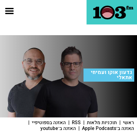
גדעון אוקו ועמיחי
אתאלי
ראשי
|
תוכניות מלאות
|
RSS
|
האזנה בספוטיפיי
|
האזנה ב־Apple Podcasts
|
האזנה ב־youtube