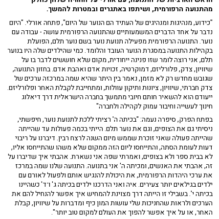
מהתנועה הרפורמית, ושיתפו באתגרים ובמטרות להמשך.
"כידוע, מנהיגות ומנהיגים של העתיד הם הנוער של היום", פתחה אורלי. "היום
נדבר על אחד הדברים המשמעותיים שהתנועה הרפורמית עושה - עבודה עם
נוער. התנועה הרפורמית מפעילה תנועת נוער בשם נוער תלם, הפועלת
בקהילות התנועה במסגרת הנוער העובד והלומד. כמי שהילדים שלה היו בנוער
תלם, אני רוצה לומר שזו פנינה ייחודית, מקום שלא חוששים לדבר בו על
שיוויון, צדק, פלורליזם, דמוקרטיה, זכויות אדם ואהבת אדם. בחזון התנועה,
שגובש מחדש רק לא מזמן, נאמר בין היתר שהיא שמה במרכזה ערכים של
צדק חברתי, שיוויון, ציונות ותיקון עוולות, ומתחייבת לקבלת האחר ופלורליזם.
ייעודם הוא להשאיר חותם חיובי מתמשך בחברה הישראלית דרך דיאלוג
חינוך לעשייה וחיבור עמוק לקהילה ולחברה"
בפתח הפרק, סיפרה נעמה: "בכיתה ה' רציתי ללכת לתנועת נוער, חיפשתי,
ניסיתי גם את הצופים, וגם את נוער תלם. הייתי בכמה פעולות עד שהייתה
שהייתה פעולה שאני זוכרת שממש מיום השנה לרצח רבין. דיברנו על ריבוי
דעות לעומת הסתה, והתייחסו ליום הזה ממקום שלא משהו שהתייחסו אליו,
לא בבית ספר ולא בצופים, ואמרתי שפה אני נשארת. אהבתי איך שדיברו על
זה, אהבתי את האנשים, ומכיתה ה' אני בתנועה. התנועה שלנו שמה במרכז
את ערכי היהדות הרפורמית, את היכולת להנגיש אותם ולפעול לאורם עם
ילדים בגילאים יותר צעירים. איה ואני הדרכנו ילדים בכיתה ג' ו־ד' כשהיינו
בכיתה י'. בשבילי זו הייתה דרך מצוינת להמחיש איך אפשר להנחיל להם את
הערכים ולראות שהחניכות שלי עושות המון כיף ומדברות על שיוויון, קבלת
האחר, או על איך אפשר להפוך את העולם למקום טוב יותר".