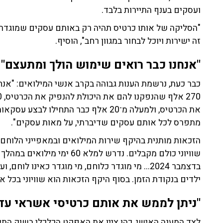
ועסקים בענף התיירות בלבד.
"הסליקה של אותו כרטיס תהיה רק באותם עסקים שמוגדרים
זה ישירות ויוכל לבחור במגוון רחב", הוסיף.
"אנחנו כבר רואים שימוש הולך ומתעצם"
כבר כעת, נרשמת הענות גבוהה בקרב אנשי המילואים: "אנח
מתפרס לכל אותם עסקים שדיברתי, על מאות עסקים".
הזכאות מותנית בהיקף שירות המילואים ובמאפייני הלוחם
בדצמבר 2024... מי מוגדר כלוחם, מי מוגדר כאינו ל
ילדים בנקודת הזמן. בסוף היקף הזכאות הוא שוויוני בכל 
"ניתן לממש את אותם כרטיסי אשראי עד 31 בדצמבר 2027
לצד המענה האישי, כהן ציין את האפקט הכלכלי בשוק התי