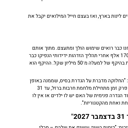
 לינות בארץ, ואז בעצם חייל המילואים יקבל את
נו כבר רואים שימוש הולך ומתעצם. מתוך אותם
270 אלף שהנפקנו להם את היכולת להנפיק את הכרטיס, 170 אלף אחרי תהליך הזדהות ידידותי הנפיקו כבר
את הכרטיס, ולמעלה מ־20 אלף כבר התחילו לבצע עסקאות בהיקף של למעלה מ־50 מיליון שקל. ההיקף הוא
: "החלוקה מדברת על הגדרת בסיס, שממנה באופן
שוויוני כולם מקבלים. נדרש למלא 60 ימי מילואים במהלך פרק זמן מתחילת מלחמת חרבות ברזל, עד 31
וחם, ועוד הגדרה פנימית של האם יש לו ילדים או אין לו
אחת ואחת מהקטגוריות".
"
ירות: "כוחות השוק עושים את שלהם – מבלי