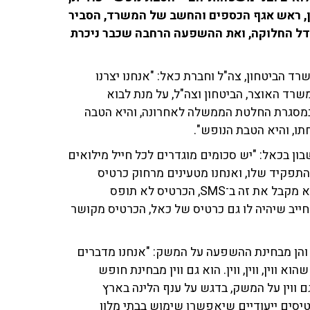
, ראש אגף הכספים והחשב של המשרד, הסביר
 פרטי המהלך, את מודל החלוקה, ואת ההשפעה הרחבה שכבר ניכרת
ד הביטחון, צה"ל וחברת כאל: "אנחנו יצרנו
רד האוצר, הביטחון וצה"ל, על מנת לבוא
במסגרת החלטת הממשלה לאחרונה, והיא הטבה
ון בכאל: "יש סכומים מוגדרים לכל חייל מילואים
התפקיד שלו, ואנחנו מטעינים מרחוק כרטיס
אשראי דיגיטלי נטען ישירות לטובת אותו חייל מילואים. הוא מקבל את זה ב־SMS, הכרטיס לא תופס
חייב שיהיה לו גם כרטיס של כאל, הכרטיס מקושר
ם והן מבחינת ההשפעה על המשק: "אנחנו מדברים
ל. יש כאן עניין שהוא ווין, ווין, ווין. הוא גם ווין מבחינת חופש
 ווין על המשק, בדגש על ענף הלינה בארץ
רטיסים ייעודיים שיאפשרו שימוש בבתי מלון