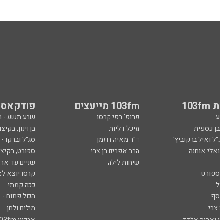
103
103fm מייעצים
פודקאסט
ע
פרופ' רפי קרסו
שבע תשע - 
ובן כספית
מיכל דליות
בן וינון, בקיצו
ל ואיל ברקוביץ'
ד"ר מאיה רוזמן
סג"ל וברקו -
ואלי אוחנה
הרב אפרים בן צבי
ספורט, בקיצו
שיחות לילה
שניים עד ארב
ספורט
קרסו יוצא לא
ל
ככה קמתי
סף
הכול פתוח - א
 צבי
מילים ולחן
ן ואריה אלדד
ארכיון 103fm