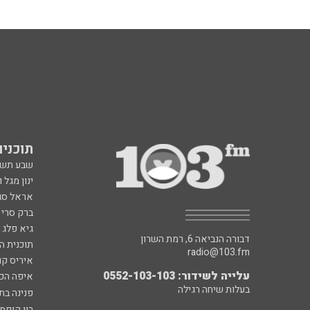
תוכניות fm
שבע תש
ינון מגל 
אראל סג"
ברק סרי 
גיא פלג
דבורה הנביאה 6, רמת השרון
תוכנית ה
radio@103.fm
איריס קו
עלייה לשידור: 0552-103-103
איפה הכ
בעלות שיחה רגילה
פנינה בת
רון קופמ