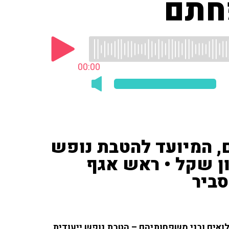
חתם
00:00
ם, המיועד להטבת נופש
ל של כ־750 מיליון שקל • ראש אגף
ביר
אים ובני משפחותיהם – הטבת נופש ייעודית,