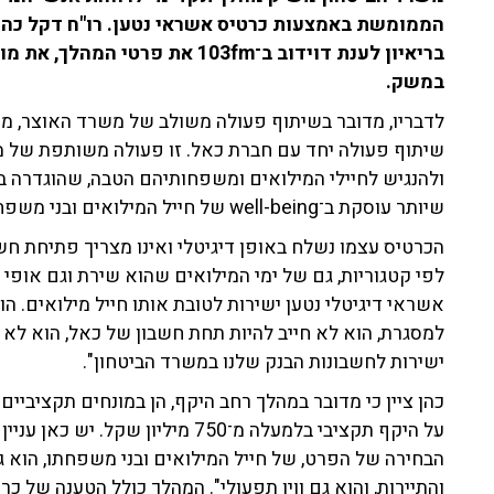
הממומשת באמצעות כרטיס אשראי נטען. רו"ח דקל כהן
בריאיון לענת דוידוב ב־103fm את
במשק.
לדבריו, מדובר בשיתוף פעולה משולב של משרד האוצר, משר
שיתוף פעולה יחד עם חברת כאל. זו פעולה משותפת של מש
ולהנגיש לחיילי המילואים ומשפחותיהם הטבה, שהוגדרה 
שיותר עוסקת ב־well-being של חייל המילואים ובני משפחתו, והיא הטבת הנופש".
הכרטיס עצמו נשלח באופן דיגיטלי ואינו מצריך פתיחת חשב
לפי קטגוריות, גם של ימי המילואים שהוא שירת וגם אופי 
למסגרת, הוא לא חייב להיות תחת חשבון של כאל, הוא לא 
ישירות לחשבונות הבנק שלנו במשרד הביטחון".
כהן ציין כי מדובר במהלך רחב היקף, הן במונחים תקציביי
על היקף תקציבי בלמעלה מ־750 מיליון שק
הבחירה של הפרט, של חייל המילואים ובני משפחתו, הוא גם
והתיירות, והוא גם ווין תפעולי". המהלך כולל הטענה של כ