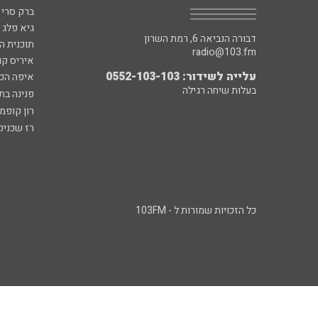
ברק סרי 
גיא פלג
דבורה הנביאה 6, רמת השרון
תוכנית ה
radio@103.fm
איריס קו
עלייה לשידור: 0552-103-103
איפה הכ
בעלות שיחה רגילה
פנינה בת
רון קופמ
רז שכניק
כל הזכויות שמורות ל - 103FM