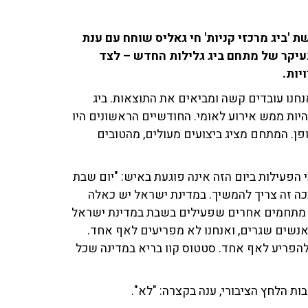
מיליון שקל, מנכ"ל רשת 'ביג מרכזי קניות' חי גאליס שוחח עם ענת
רה – ובעיקר של מתחם ביג גלילות החדש – לצד
יות.
חנו עובדים קשה ומביאים את התוצאות. ביג
יות ממש אירוע לאומי. החודשיים הראשונים היו
ן. המתחם מציג ביצועים מעולים, מהטובים
פעילות ביום הזה אינה פוגעת באיש: "יום שבת
שככה זה צריך להמשיך. במדינת ישראל יש כאלה
מתחמים אחרים שפעילים בשבת במדינת ישראל
 אנשים שגרים, ואנחנו לא מפריעים לאף אחד.
 להפריע לאף אחד. סטטוס קוו בריא במדינה שכל
 הלחץ הציבורי, ענה בקצרה: "לא".