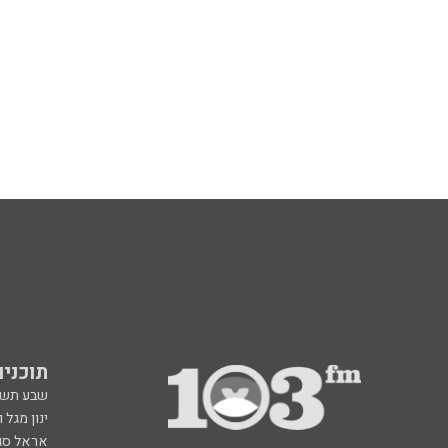
תוכניות fm
שבע תש
ינון מגל 
אראל סג"