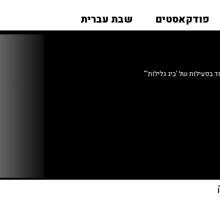
פודקאסטים
שבת עברית
ד בפעילות של 'ביג גלילות'"