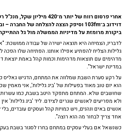
אחרי פרסום רווח של יותר מ־420 
דוידוב ב־103fm וסיפק הצצה להצלחה של החב
ביקורת מרומזת על מדיניות הממשלה מול גל ההתייקרו
לדבריו, הצמיחה היא תוצאה ישירה של עבודה ממושכת: "אנ
גלילות הצליח להפתיע אפילו אותנו. הפתיחה שלו הפכה לה
מדהימים עם תוצאות מדהימות וכמות קהל באמת יוצאת דופ
במדינת ישראל".
על רקע סערת השבת שמלווה את המתחם, הדגיש גאליס כי ה
הוא יום טוב מאוד בפעילות של 'ביג גלילות', אני מאמין 
שחושבים שלא. המתחם מתפקד היטב בשבת, כמו עשרות 
ולא מפריעים לאנשים שגרים לצידם. ליד 'ביג גלילות' אין
אנשים באים ונהנים, ויש כמויות קהל ועסקים עובדים, בלי
אחד צריך לבחור מה הוא רוצה".
כשנשאל אם בעלי עסקים במתחם בחרו לסגור בשבת בעקבות