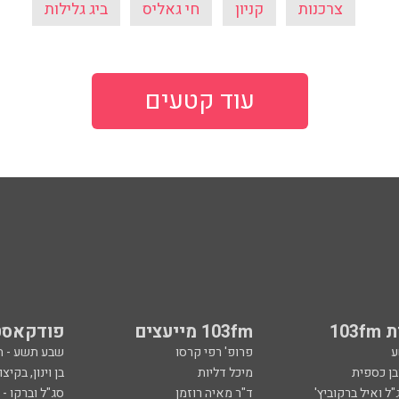
צרכנות
קניון
חי גאליס
ביג גלילות
עוד קטעים
103
103fm מייעצים
פודקאסט
ע
פרופ' רפי קרסו
שבע תשע - 
ובן כספית
מיכל דליות
בן וינון, בקיצו
ל ואיל ברקוביץ'
ד"ר מאיה רוזמן
סג"ל וברקו -