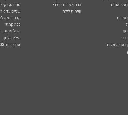
ואלי אוחנה
הרב אפרים בן צבי
ספורט, בקיצו
שיחות לילה
שניים עד ארב
ספורט
קרסו יוצא לא
ל
ככה קמתי
סף
הכול פתוח - א
 צבי
מילים ולחן
ן ואריה אלדד
ארכיון 103fm