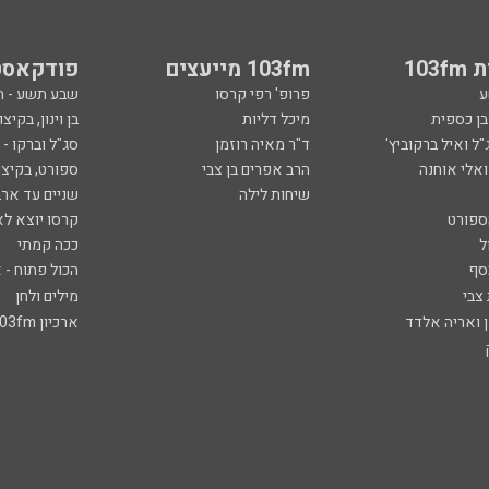
103
103fm מייעצים
פודקאסט
ע
פרופ' רפי קרסו
שבע תשע - 
ובן כספית
מיכל דליות
בן וינון, בקיצו
ל ואיל ברקוביץ'
ד"ר מאיה רוזמן
סג"ל וברקו -
ואלי אוחנה
הרב אפרים בן צבי
ספורט, בקיצו
שיחות לילה
שניים עד ארב
ספורט
קרסו יוצא לא
ל
ככה קמתי
סף
הכול פתוח - א
 צבי
מילים ולחן
ן ואריה אלדד
ארכיון 103fm