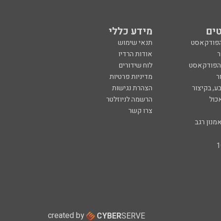
ים
מידע כללי
הפודקאסט
תנאי שימוש
ר
אודות הרדיו
 הפודקאסט
לוח שידורים
ר
מדיניות פרטיות
ע, בקיצור
הצהרת נגישות
כול
הרשמה לניוזלטר
צרו קשר
מנון רגב
created by
CYBER
SERVE