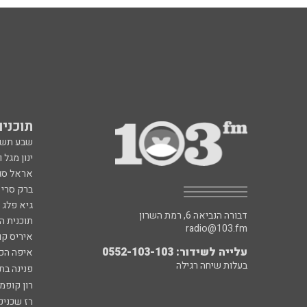
תוכניות fm
שבע תש
ינון מגל 
אראל סג"
ברק סרי 
גיא פלג
דבורה הנביאה 6, רמת השרון
תוכנית ה
radio@103.fm
איריס קו
עלייה לשידור: 0552-103-103
איפה הכ
בעלות שיחה רגילה
פנינה בת
רון קופמ
רז שכניק