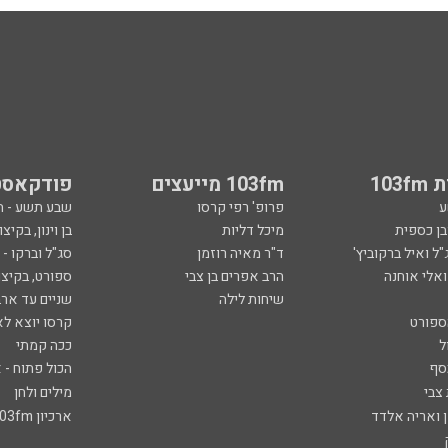
103
103fm מייעצים
פודקאסט
ע
פרופ' רפי קרסו
שבע תשע - 
ובן כספית
מיכל דליות
בן וינון, בקיצו
ל ואיל ברקוביץ'
ד"ר מאיה רוזמן
סג"ל וברקו -
ואלי אוחנה
הרב אפרים בן צבי
ספורט, בקיצו
שיחות לילה
שניים עד ארב
ספורט
קרסו יוצא לא
ל
ככה קמתי
סף
הכול פתוח - א
 צבי
מילים ולחן
ן ואריה אלדד
ארכיון 103fm