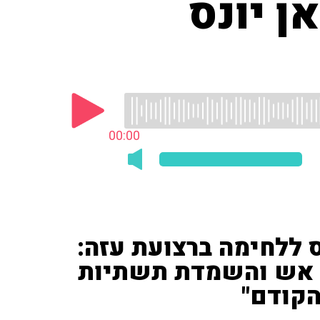
ן יונס
00:00
'Ynet') התייחס ללחימה ברצועת עזה:
 אש והשמדת תשתיות
הקודם"