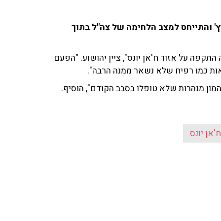
ייל ברקוביץ' והתייחס למצב הלחימה של צה"ל בתוך
 הלילה התחילה התקפה על אזור ח'אן יונס", ציין יהושוע. "הפעם
ות כמו רפיח שלא נשאר ממנה הרבה".
ון מנהרות שלא טופלו בסבב הקודם", הוסיף.
'אן יונס