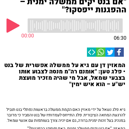
"אם בנט יקים ממשלה ימנית –
ההפגנות ייפסקו?"
00:00
06:30
המאזין דן עם גיא על ממשלה אפשרית של בנט
• פלג טען: "אומנם רה"מ מנסה לצבוע אותו
בצבעי שמאל, אבל מי שהיה מזכיר מועצת
יש"ע – הוא איש ימין"
גיא פלג נשאל על ידי מאזין האם הקמת ממשלה בראשות נפתלי בנט תוביל
להרגעת המחאה הציבורית. פלג התייחס לעמדותיו של בנט והסביר כי מדובר
במנהיג בעל זהות ימנית ברורה, גם אם יהיה צורך בשותפות עם אנשי שמאל.
המאזין: "אם בנט יקים ממשלה ימנית, האם יפסיקו ההפגנות?"