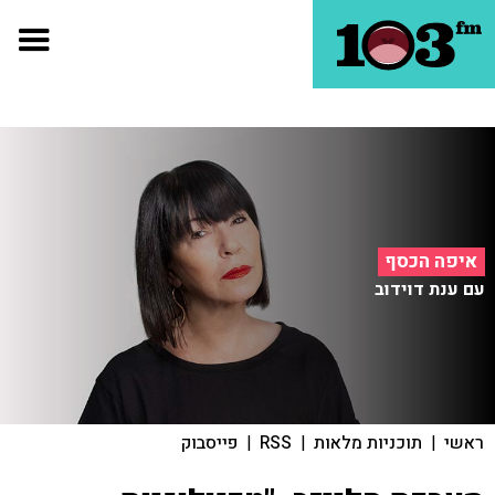
איפה הכסף
עם ענת דוידוב
ראשי
|
תוכניות מלאות
|
RSS
|
פייסבוק