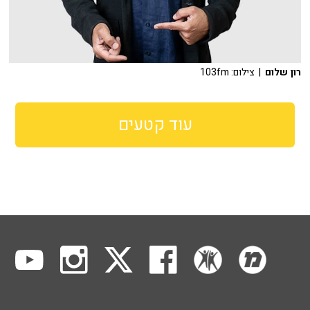
רון שלום
| צילום: 103fm
עוד קטעים