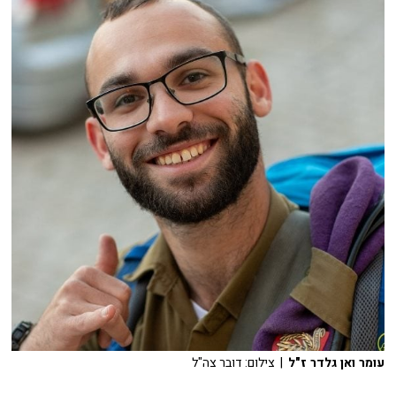
עומר ואן גלדר ז"ל
| צילום: דובר צה"ל