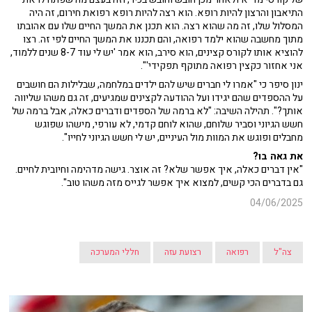
התיאבון והרצון להיות רופא. הוא רצה להיות רופא רפואת חירום, זה היה
המסלול שלו, זה מה שהוא רצה. הוא תכנן את המשך החיים שלו עם אהובתו
מתוך מחשבה שהוא ילמד רפואה, והם תכננו את המשך החיים לפי זה. רצו
להוציא אותו לקורס קצינים, הוא סירב, הוא אמר 'יש לי עוד 8-7 שנים ללמוד,
אני אחזור כקצין רפואה מתוקף תפקידי'".
ינון סיפר כי "אמרו לי חברים שיש להם ילדים במלחמה, שבלילות הם חושבים
על ההספדים שהם יגידו ועל ההודעה לקצינים שמגיעים, זה גם משהו שליווה
אותך?". תהילה השיבה: "לא ברמה של הספדים ודברים כאלה, אבל ברמה של
חשש הגיוני וסביר שלוחם, שהוא לוחם קדמי, לא עורפי, מישהו שפוגש
מחבלים ופוגש את המוות מול העיניים, יש לי חשש הגיוני לחייו".
את גאה בו?
"אין דברים כאלה, איך אפשר שלא? זה אוצר. גישה מדהימה וחיובית לחיים.
גם בדברים הכי קשים, למצוא איך אפשר לגייס מזה משהו טוב".
04/06/2025
צה"ל
רפואה
רצועת עזה
חללי המערכה