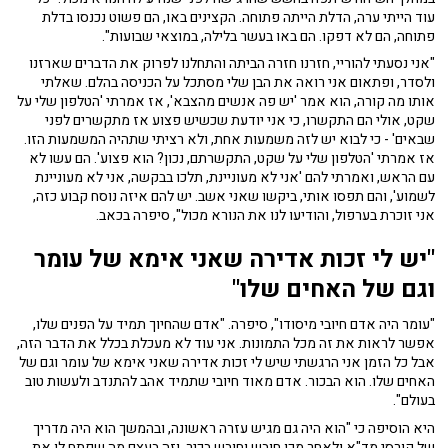
עוד הייתי ערה, הדלת הייתה פתוחה. הקצינים באו, הם פשוט נכנסו בדלת
פתוחה, הם לא דפקו. הם באו בעשר בלילה, במוצאי שבועות".
"אני נסעתי להוריי, חזרנו חזרה הביתה והתחלנו לפרוק את הדברים שארזנו
ולסדר, ופתאום אני רואה את הבן שלי מסתכל על הכניסה בהלם. שאלתי
אותו מה קורה, הוא אמר 'יש פה אנשים מהצבא', אז אמרתי 'הטלפון שלי על
שקט, אולי הם התקשרו, כי אני יודעת שכשיש פצוע אז מתקשרים לפני
שבאים' - כי לבוא יש לזה משמעות אחת, ולא רציתי שתהיה המשמעות הזו.
אז אמרתי 'הטלפון שלי על שקט, התקשרתם, נכון? הוא פצוע'. הם עשו לא
עם הראש, ואמרתי להם 'אני לא מעוניינת, תלכו בבקשה, אני לא מעוניינת
לשמוע', והם תפסו אותי, ביקשו שאני אשב. יש להם איזה נוסח קבוע כזה,
אני זוכרת בערפול, והודיעו לנו את הנורא מכול", סיפרה בכאב.
"יש לי זכות אדירה שאני אימא של עומר
וגם של האחים שלו"
"עומר היה אדם חיובי מיסודו", סיפרה. "אדם שהחיוך תמיד על הפנים שלו,
אפשר לראות את זה מכל התמונות. אני עוד לא מעכלת בכלל את הדבר הזה,
אבל כל הזמן אני הרגשתי שיש לי זכות אדירה שאני אימא של עומר וגם של
האחים שלו. הוא הבכור. אדם מאוד חיובי שתמיד אהב להתנדב ולעשות טוב
בעולם".
היא הוסיפה כי "הוא היה גם מגיש עזרה ראשונה, ובהמשך הוא היה מדריך
של קורסי מד"א ולאחר מכן חובש וחובש בכיר, וזה בעצם מה שפתח לו את