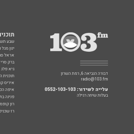
תוכניות fm
שבע תש
ינון מגל 
אראל סג"
ברק סרי 
גיא פלג
דבורה הנביאה 6, רמת השרון
תוכנית ה
radio@103.fm
איריס קו
עלייה לשידור: 0552-103-103
איפה הכ
בעלות שיחה רגילה
פנינה בת
רון קופמ
רז שכניק