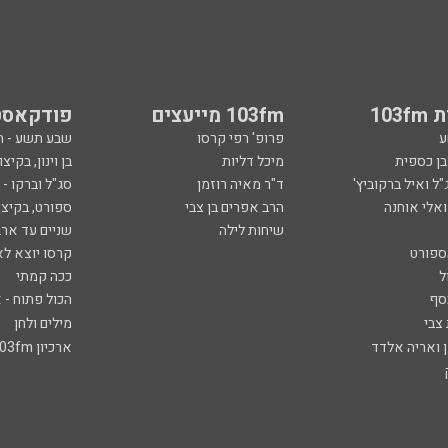
103
103fm מייעצים
פודקאסט
ע
פרופ' רפי קרסו
שבע תשע - 
ובן כספית
מיכל דליות
בן וינון, בקיצו
ל ואיל ברקוביץ'
ד"ר מאיה רוזמן
סג"ל וברקו -
ואלי אוחנה
הרב אפרים בן צבי
ספורט, בקיצו
שיחות לילה
שניים עד ארב
ספורט
קרסו יוצא לא
ל
ככה קמתי
סף
הכול פתוח - א
 צבי
מילים ולחן
ן ואריה אלדד
ארכיון 103fm