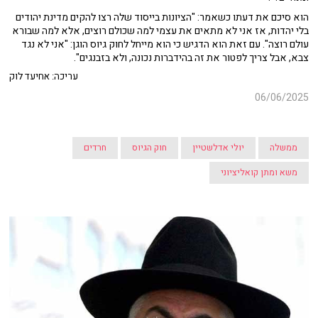
הוא סיכם את דעתו כשאמר: "הציונות בייסוד שלה רצו להקים מדינת יהודים
בלי יהדות, אז אני לא מתאים את עצמי למה שכולם רוצים, אלא למה שבורא
עולם רוצה". עם זאת הוא הדגיש כי הוא מייחל לחוק גיוס הוגן: "אני לא נגד
צבא, אבל צריך לפטור את זה בהידברות נכונה, ולא בזבנגים".
עריכה: אחיעד לוק
06/06/2025
ממשלה
יולי אדלשטיין
חוק הגיוס
חרדים
משא ומתן קואליציוני