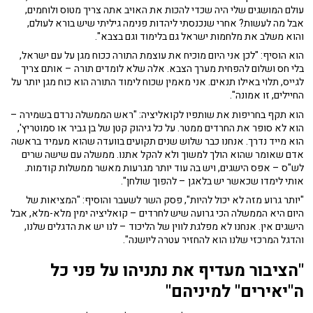
עולם המושגים שלי היה שכדי להכות את האויב אתה צריך מטוס ולוחמים,
אבל מה לעשות? אחרי שנכנסתי ליהדות פנימה גיליתי שיש בורא לעולם,
והוא משלב את מלחמות ישראל גם בלימוד וגם בצבא".
הוא הוסיף: "לכן אני היום מוכיח את עוצמת התורה ככוח מגן על עם ישראל,
בלי חס ושלום להפחית מערך הצבא. אלה שלא לומדים תורה – אותם צריך
לגייס, תלוי באילו תנאים. אני מאמין שכוח לימוד התורה הוא כוח מגן יותר על
החיילים, זו אמונה".
הוא תקף בחריפות את שותפיו לקואליציה: "ראש הממשלה נרדם בשמירה –
הוא לא סופר את החרדים ממטר. על כל גיהוק קטן של בן גביר או סמוטריץ',
הוא מייד נדרך. אנחנו כבר שלוש שנים תקועים בוועדה שהוא מעמיד בראשה
אדם שאומר שהוא הולך למשוך ולא להקל אתנו. ממשלה עם שישה שרים
לש"ס – אפס הישגים, ויש בה עוד יותר מגרעות מאשר ממשלות קודמות.
אותי לימדו שכאשר יש בלאגן – להפוך שולחן".
"יותר גרוע מזה לא יכול להיות", פסק השר לשעבר והוסיף: "המציאות של
היום היא הממשלה הכי גרועה שיש לחרדים – קואליציה ימין מלא-מלא, אבל
הישגים אין. אנחנו לא מפלגת לווין של הליכוד – לנו יש את הדגלים שלנו,
והדגל המרכזי שלנו הוא להחזיר עטרה ליושנה".
"הציבור מעדיף את נתניהו על פני כל
ה"יאירים" למיניהם"