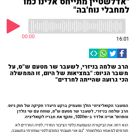
"אדלשטיין מתייחס אלינו כמו
למחבלי נוח'בה"
00:00
16:01
הרב שלמה בניזרי, לשעבר שר מטעם ש"ס, על
משבר הגיוס: "במציאות של היום, זו הממשלה
הכי גרועה שהייתה לחרדים"
המשבר הקואליציוני הולך ומעמיק ברקע היעדר חקיקה של חוק גיוס.
הרב שלמה בניזרי, לשעבר שר מטעם ש"ס, שוחח עם שי גולדן
והפרופ' אריה אלדד ב-103fm, ותקף את חבריו לקואליציה.
הוא דחה את הביקורת הנשמעת כלפי הציבור החרדי, לפיה החרדים לא
תורמים למאמץ המלחמתי: "גם אני חשבתי כמוכם לפני שחזרתי בתשובה,