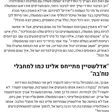
עם זאת הוא העריך כי החרדים לא ישתפו פעולה עם מפלגות האופוזיציה:
"רוב הציבור החרדי שייך יותר לציבור הימני, והם מעדיפים את ראש הממשלה
נתניהו על פני כל השמות ה"יאירים" למיניהם. אני לא מאמין באף מנהיג
בפוליטיקה בצד שמאל שיכול להחליף את ראש הממשלה, ואני מייחל לכך
שהוא ימשיך. הוא ניהל הכול, כולל עניין החטופים, באופן יוצא מהכלל".
"אני לא מאמין בעקרונות השמאל וכל מה שהם מציעים, אבל אי אפשר
להיות בתוך ממשלה, כשהמשמיצים הכי גדולים שלנו הם מהליכוד", הלין איש
ש"ס. "אנשים כמו סעדה, אילוז ועוד כל מיני ליצנים פוגעים בנו שם. הם יוזמים
רעיונות לפגוע בעולם התורה". עוד אמר בניזרי כי הוא רוצה שהממשלה
תתקיים. "חשוב שנתניהו ינהל את המדינה, אני יודע את הכוחות שיש לו מול
האחרים, האפסים האלה, כמה הם מזיקים למדינת ישראל, איך שהם מוותרים
על הכול".
"אדלשטיין מתייחס אלינו כמו למחבלי
נוח'בה"
אם כך, מה התוכנית? בניזרי ניסה להסביר לאן פני המפלגות החרדיות
מועדות: "בנקודה הזאת אנחנו מזעזעים את המערכות, שמישהו יתעורר. לא
יתעורר? נלך לבחירות. ההווה כל כך חמור, שהיום כמעט כל אברך נכנס למעמד
של עריק. יש הסכם קואליציוני, ראש הממשלה חתום עליו וצריך חוק גיוס,
אבל לא בטיוטה של אדלשטיין שמתייחס אלינו כמו אל מחבלי נוח'בה. אנחנו
האוכלוסייה שמתנדבת הכי הרבה בישראל, להפוך אותנו למושחתים ורעים
ומנודים?".