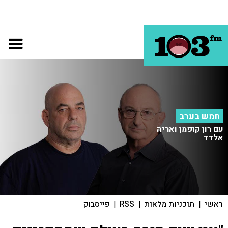
חמש בערב
עם רון קופמן ואריה
אלדד
ראשי
|
תוכניות מלאות
|
RSS
|
פייסבוק