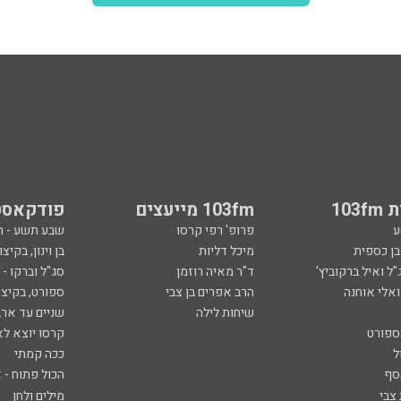
103
103fm מייעצים
פודקאסט
ע
פרופ' רפי קרסו
שבע תשע - 
ובן כספית
מיכל דליות
בן וינון, בקיצו
ל ואיל ברקוביץ'
ד"ר מאיה רוזמן
סג"ל וברקו -
ואלי אוחנה
הרב אפרים בן צבי
ספורט, בקיצו
שיחות לילה
שניים עד ארב
ספורט
קרסו יוצא לא
ל
ככה קמתי
סף
הכול פתוח - א
 צבי
מילים ולחן