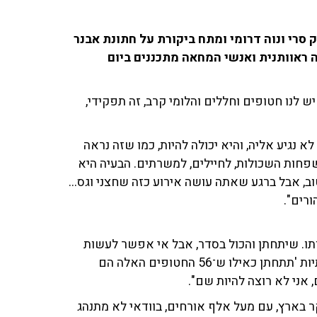
סרי ונוה דרומי ומתח ביקורת על חתונת אבנר
 ראוותנית ואנשי המחאה מתכננים ביום
 לנו חטופים וחללים והלומי קרב, זה תפקידי,
א נגיע אליה, והיא יכולה להיות, כמו שזה נראה
פחות השכולות, לחיילים, למשרתים. הבעיה היא
וב, אבל ברגע שאתה עושה אירוע כזה שחצני וגס...
ורים".
ותו. שיתחתן והכול בסדר, אבל אי אפשר לעשות
אירוע שחצני וממש גס רוח. כתבתי לאבנר ברשתות החברתיות 'תתחתן כאילו ש־56 החטופים האלה הם
 אני לא רוצה להיות שם".
ר בארץ, עם מעל אלף אורחים, בוודאי לא מתנהג