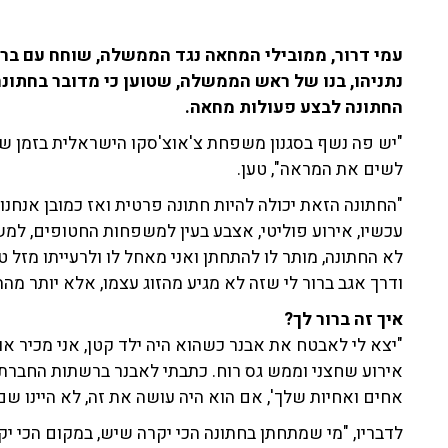
עמי דרור, ממובילי המחאה נגד הממשלה, שוחח עם ברק 
נתניהו, בנו של ראש הממשלה, שטוען כי מדובר בחתונה
החתונה לבצע פעולות מחאה.
"יש פה נשף בסגנון משפחת צ'אוצ'סקו הישראלית בזמן שיש
לשים את המראה", טען.
"החתונה הזאת יכולה להיות חתונה פרטית ואז כמובן אנחנו ל
עכשיו, אירוע פוליטי, אצבע בעין למשפחות החטופים, למש
לא החתונה, מותר לו להתחתן ואני מאחל לו ולרעייתו מזל ט
ודרך אגב ברור לי שזה לא מגיע מהזוג עצמו, אלא יותר מהה
איך זה ברור לך?
"יצא לי לאבטח את אבנר כשהוא היה ילד קטן, אני מכיר א
אחים ואחיות שלך', אם הוא היה עושה את זה, לא היינו שם,
לדבריו, "מי שמתחתן בחתונה הכי יקרה שיש, במקום הכי יק