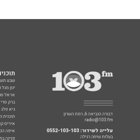
תוכניות fm
שבע תש
ינון מגל 
אראל סג"
ברק סרי 
גיא פלג
דבורה הנביאה 6, רמת השרון
תוכנית ה
radio@103.fm
איריס קו
עלייה לשידור: 0552-103-103
איפה הכ
בעלות שיחה רגילה
פנינה בת