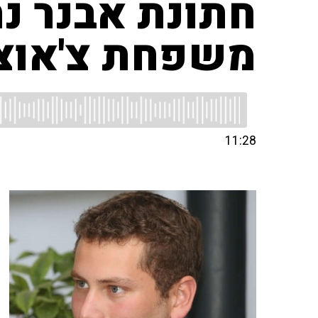
חתונת אבנר נת
משפחת צ'אוצ'
11:28