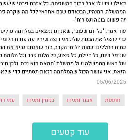
כאילו שיש לו אבל בתוך המשפחה. כל אזרח פרטי שיעשה
הממשלה, המנהיג, הבנאדם שגם אחראי לכל מה שקרה פה וז
זה פשוט בוטה וגס רוח".
עוד אמר: "כל יום שעובר, שאנחנו נמצאים במלחמה פוליטי
כדי להציל את הבנות שלי. אני רוצה שיהיו פה פחות הלומ
כמות החללים וכמות הלומי הקרב, בזה שאנחנו נביא את המ
שנופל כיום, כל חיילת, כל פצוע, כל הלום קרב וכל הלומת 
של ראש הממשלה ושל ממשלת 'חמאס הוא נכס' ולכן חובת
הזאת. אני עושה הכול שהמלחמה הזאת תסתיים כדי שלא ייפ
05/06/2025
חתונות
אבנר נתניהו
בנימין נתניהו
עמי דר
עוד קטעים