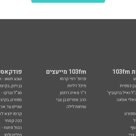
103
103fm מייעצים
פודקאסט
ע
פרופ' רפי קרסו
שבע תשע - 
ובן כספית
מיכל דליות
בן וינון, בקיצו
ל ואיל ברקוביץ'
ד"ר מאיה רוזמן
סג"ל וברקו -
ואלי אוחנה
הרב אפרים בן צבי
ספורט, בקיצו
שיחות לילה
שניים עד ארב
ספורט
קרסו יוצא לא
ל
ככה קמתי
סף
הכול פתוח - א
 צבי
מילים ולחן