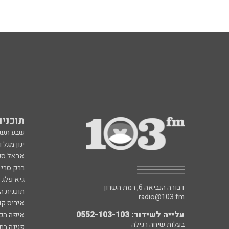
תוכניות fm
שבע תש
ינון מגל 
אראל סג"
ברק סרי 
גיא פלג
דבורה הנביאה 6, רמת השרון
תוכנית ה
radio@103.fm
איריס קו
עלייה לשידור: 0552-103-103
איפה הכ
בעלות שיחה רגילה
פנינה בת