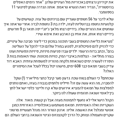
את יקיריהן נרצחים באכזריות מול העיניים שלהן. "אחד הימים האפלים
בהיסטוריה", הגדיר זאת הנשיא טראמפ. אותה הגדרה שנתן לפיגועי 11
בספטמבר.
‏שלא לדבר על 56 חטופים שעדיין שם בגיהינום של עזה. קשישים על
קלנועיות נחטפו בברוטליות לעזה, ילדה בת 3 נחטפת לבדה אחרי שראתה איך
שוחטים את ההורים שלה. בידיים רצחו מלאך ג׳ינג׳י יפה תואר בן 9 חודשים.
בידיים רצחו אותו, את אחיו בן הארבע ואת אימא שירי.
"מציאות כליאת החטופים בשבי תוכננה במכוון כדי ליצור סביבה של עינויים,
כדי להזיק להם פסיכולוגית, לפגוע במורל שלהם וכדי להקל על השליטה
בהם", נכתב בדוח הרשמי. ילדים עברו פגיעות מיניות, פיזיות ונפשיות ועונו
בצורה מחליאה - הצלפות באיברי המין, כוויות מכוונות. שתי תאומות בנות 3
הופרדו לעשרה ימים כשהאחת נלקחה מהוריה למשפחת עזתית. האבא דוד
עדיין בשבי חמאס כבר 608 ימים, מישהו יכול בכלל לעכל את הסיפורים
האלה?
שכחתם? כי העולם בטוח שכח. גדעון סער קיבל כחצי מיליארד (!) שקל
להסברה, מה הוא עשה עם זה? חיילינו נלחמים בגבורה בעזה, ואתם נותנים
למפלצות של חמאס להמציא אירועים שלא קרו ולייצר כלפי ישראל לחץ
בין־לאומי ושנאה תהומית שעולה לנו ביוקר.
הקהל הישראלי לא נחשף לתמונות מעזה אבל הן קשות. מאוד. אלה
השקריות ואלה האמיתיות. חמאס משתמש באוכלוסייה האזרחית כמגן
אנושי ומגלגל את האשמה אלינו. ארגון הטרור הזה מנהל תעשיית סרטוני
שקרים ותעמולה וצוחק כל הדרך לקונצנזוס הגינוי והשנאה ברחבי העולם. הם