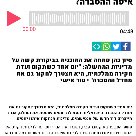
איפה ההסברה?
00:00
04:48
סיון כהן פתחה את התוכנית בביקורת קשה על
מדיניות הממשלה: "יום אחד כשתקום ועדת
חקירה ממלכתית, היא תצטרך לחקור גם את
מחדל ההסברה" • טור אישי
יום אחד כשתקום ועדת חקירה ממלכתית, היא תצטרך לחקור גם את
מחדל ההסברה הישראלית. תעמולת חמאס שוטפת את העולם, אנחנו
מייצרים דור חדש של אנטישמים, מדינות מנתקות איתנו יחסים.
‏פשעי השבעה באוקטובר עברו, נשכחו, איך הם ירו ושרפו ילדים ותינוקות, איך
אנסו ורצחו וביתרו גופות נשים וילדים וקשישים וגברים. משפחות שלמות ראו