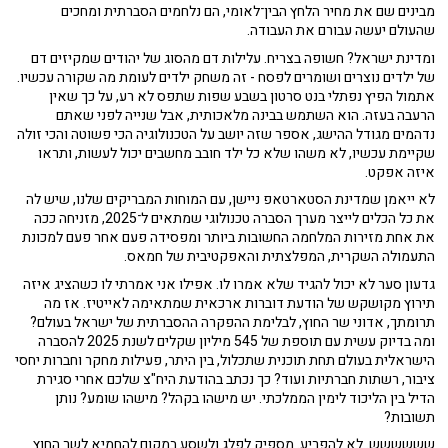
מבינים שם את מחיר הלחץ הבין־לאומי, הם נלחמים הסברתית ומחכים
שהעולם יעשה עבורם את העבודה.
ומדינת ישראל? חשופה בצריח. עלילות דם מהסוג של יהודים שמקיזים דם
של ילדים נוצרים ושומרים לפסח - זה משחק ילדים לעומת מה שקורה עכשיו.
אתמול הפיץ נפתלי בנט סרטון בשבע שפות שתפס לא רע, על כך שאין
הרעבה בעזה. הוא השתמש בבינה מלאכותית, אבל שנייה לפני שאתם
נדהמים מגודל ההישג, אספר שזה יושב על הטכנולוגיה הכי פשוטה והכי זולה
שקיימת עכשיו, לא משהו שלא כל ילד חובב מחשבים יכול לעשות, ותראו
איזה אפקט.
לא ייאמן שמדינת הסטארטאפ ניישן, עם המוחות המבריקים שלנו, שיש לה
את כל הכלים לייצר מערך הסברה טכנולוגי שמתאים ל־2025, מזניחה ככה
את אחת מזירות המלחמה החשובות ביותר ומפסידה פעם אחר פעם למכונת
התעמולה השקרית, המפלצתית והאפקטיבית של חמאס.
גדעון סער לא יכול להגיד שלא אמרו לו. אפילו אני אמרתי לו כשהציג איזה
תירוץ מקושקש של הודעת דוברות ארכאית שמתאימה לאייטיז. אז מה
תרומתך, אדוני שר החוץ, לבלימת ההפקרה ההסברתית של ישראל בעולם?
ומה בדיוק עשית עם תוספת של 545 מיליון שקלים לשנת 2025 להסברה
הישראלית בעולם תחת תוכנית שתכלול, בין היתר, פעילות מחקר וחברות יחסי
ציבור, רשתות חברתיות ועוד? כך נכתב בהודעת היח"צ שלכם אחרי סגירת
הדיל בין הליכוד לימין הממלכתי. יש מישהו בקהל? מישהו שומע? נותן
תשובות?
שששששש. לא להפריע. מספיק לפלג ולשסע במקום להחמיא לשר החוץ