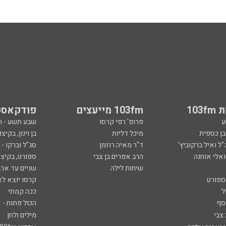
103
103fm מייעצים
פודקאסט
ע
פרופ' רפי קרסו
שבע תשע - 
ובן כספית
מיכל דליות
בן וינון, בקיצו
ל ואיל ברקוביץ'
ד"ר מאיה רוזמן
סג"ל וברקו -
ואלי אוחנה
הרב אפרים בן צבי
ספורט, בקיצו
שיחות לילה
שניים עד ארב
ספורט
קרסו יוצא לא
ל
ככה קמתי
סף
הכול פתוח - א
 צבי
מילים ולחן