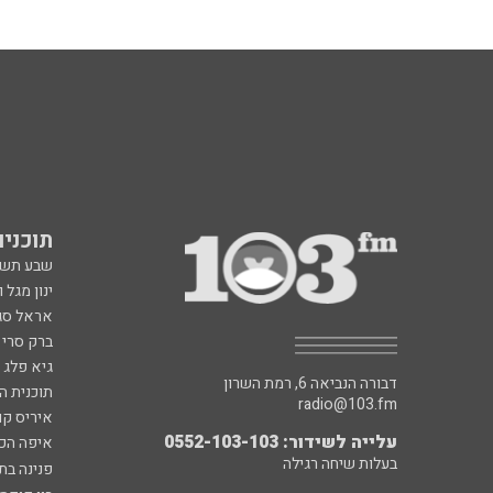
תוכניות fm
שבע תש
ינון מגל 
אראל סג"
ברק סרי 
גיא פלג
דבורה הנביאה 6, רמת השרון
תוכנית ה
radio@103.fm
איריס קו
עלייה לשידור: 0552-103-103
איפה הכ
בעלות שיחה רגילה
פנינה בת