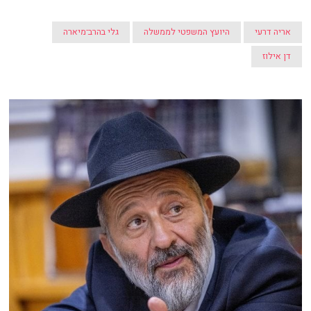
אריה דרעי
היועץ המשפטי לממשלה
גלי בהרב־מיארה
דן אילוז