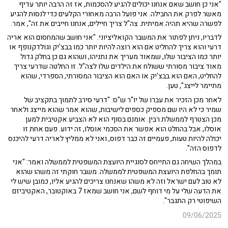
"אני כן חושב שאם אנחנו יכולים להגיע להסכמות, אז זה הרבה יותר עדיף
מאשר לפרק את החבילה. אני פועל הרבה מאחורי הקלעים כדי לנסות להגיע
לפשרה שהיא תהיה אמיתית. צה"ל צריך חיילים, אנחנו חייבים את זה", אמר.
לדבריו, ניתן לפתור את המשבר הקואליציוני. "אני חושב שהמחסום הוא אריה
דרעי והוא צריך להחליט אם הוא רוצה להיות יותר כמו בבצ'יק וגולדקנופף או
יותר כמו הציבור שלו, שמאוד מעריך את נתניהו, ושהוא גם כן בחלק גדול
מאוד ציבור מסורתי ששולח את הילדים שלו לצה"ל. זו החלטה שדרעי צריך
להחליט, האם הוא בבצ'יק או האם הוא הציבור המסורתי, הספרדי, שהוא
מתיימר לייצג", טען.
לאחר מכן הזכיר את עברו של יו"ר ש"ס: "דרעי סירב לתמוך בתקציב של
שמיר כי לא היו שם מספיק כספים לישיבות, שהוא אמר שהוא מייצג ולאחר
מכן הצטרף לממשלת רבין. אומנם בסוף הוא לא הצביע אקטיבית למען
אוסלו, אבל בהחלט הוא אפשר את הסכמי אוסלו, זה ידוע. פעם אחת זו
יכולה להיות טעות, פעמיים זה כבר דפוס, ואני לא ממליץ לאריה דרעי להיכנס
לדפוס הזה".
במהלך השיחה גם התייחס לסוגיית היועצת המשפטית לממשלה ואמר: "אני
תומך בהחלפת היועצת המשפטית לממשלה. משבר חוקתי זה משהו שהוא
לא טוב לעם ישראל וזה לא משהו שאנחנו צריכים להגיע אליו, כמובן שיש לי
את הדעה שלי על מי דוחף לשם, אני חושב שמאז 7 באוקטובר, האקטיביזם
השיפוטי רק התגבר".
09/06/2025