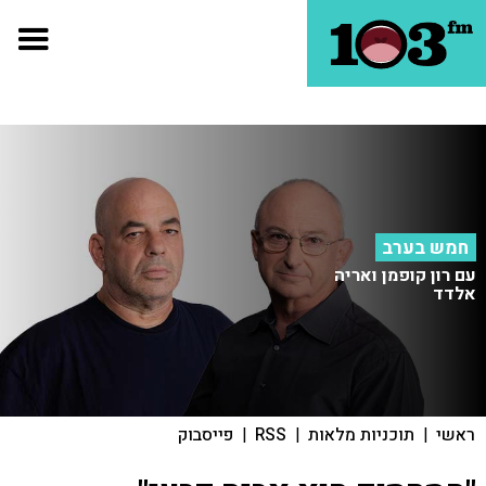
חמש בערב
עם רון קופמן ואריה
אלדד
ראשי
|
תוכניות מלאות
|
RSS
|
פייסבוק