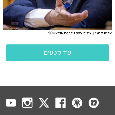
אריה דרעי
| צילום: חיים גולדברג/פלאש90
עוד קטעים