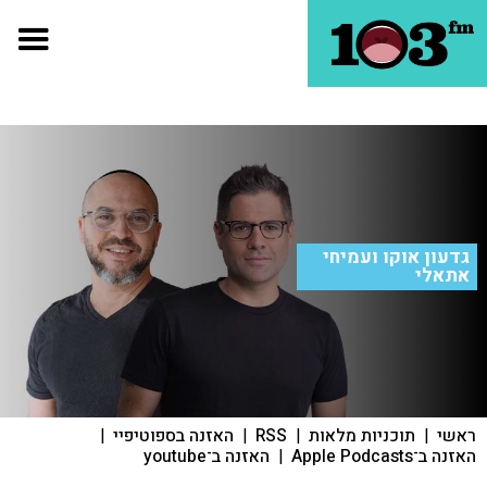
גדעון אוקו ועמיחי
אתאלי
ראשי
|
תוכניות מלאות
|
RSS
|
האזנה בספוטיפיי
|
האזנה ב־Apple Podcasts
|
האזנה ב־youtube