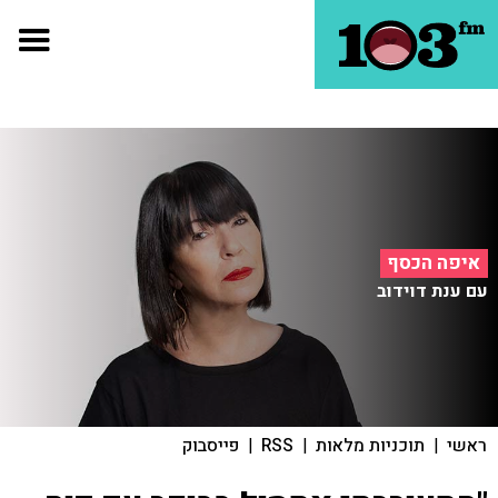
איפה הכסף
עם ענת דוידוב
ראשי
|
תוכניות מלאות
|
RSS
|
פייסבוק