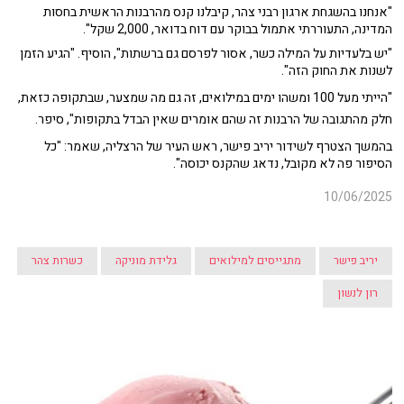
"אנחנו בהשגחת ארגון רבני צהר, קיבלנו קנס מהרבנות הראשית בחסות
המדינה, התעוררתי אתמול בבוקר עם דוח בדואר, 2,000 שקל".
"יש בלעדיות על המילה כשר, אסור לפרסם גם ברשתות", הוסיף. "הגיע הזמן
לשנות את החוק הזה".
"הייתי מעל 100 ומשהו ימים במילואים, זה גם מה שמצער, שבתקופה כזאת,
חלק מהתגובה של הרבנות זה שהם אומרים שאין הבדל בתקופות", סיפר.
בהמשך הצטרף לשידור יריב פישר, ראש העיר של הרצליה, שאמר: "כל
הסיפור פה לא מקובל, נדאג שהקנס יכוסה".
10/06/2025
יריב פישר
מתגייסים למילואים
גלידת מוניקה
כשרות צהר
רון לנשון