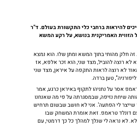
ים להיראות ברחבי כלי התקשורת בעולם. ד"ר
ל הזווית האמריקנית בנושא, על רקע המשא
 זה חלק מהותי בתוך המשא ומתן שלו. הוא נמצא
א לא רוצה להוביל, מצד שני, הוא זכר אלפא, אז
מאוד לא רוצה לראות התקפה על איראן, מצד שני
פורניה", טען ברדה.
הם ב'חדשות 12' ובו נאמר כי טראמפ אסר על נתניהו לתקוף באיראן כרגע, אמר
אותה שיחת נזיפה, שבמסגרתה על פי מה שאנחנו
 שייצר לי הפתעה'. אני לא חושב שבשום תרחיש
 עם דונלד טראמפ. זאת אומרת המשחק שבו
א. לא נראה לי שנלך למהלך כל כך דרמטי, עם