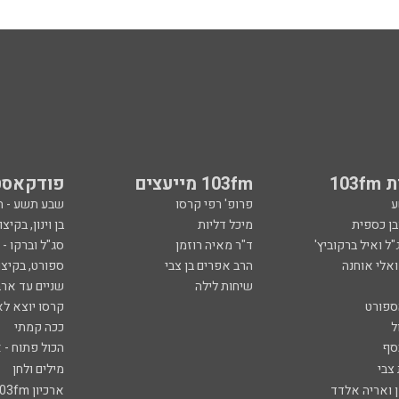
103
103fm מייעצים
פודקאסט
ע
פרופ' רפי קרסו
שבע תשע - 
ובן כספית
מיכל דליות
בן וינון, בקיצו
ל ואיל ברקוביץ'
ד"ר מאיה רוזמן
סג"ל וברקו -
ואלי אוחנה
הרב אפרים בן צבי
ספורט, בקיצו
שיחות לילה
שניים עד ארב
ספורט
קרסו יוצא לא
ל
ככה קמתי
סף
הכול פתוח - א
 צבי
מילים ולחן
ן ואריה אלדד
ארכיון 103fm