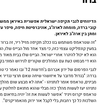
ברור"
הדיווחים לגבי תקיפה ישראלית אפשרית באיראן ממשיכ
קובי ברדה, מומחה לארה"ב, אוניברסיטת חיפה, סיפר ע
ומתן בין ארה"ב לאיראן.
"זה שטראמפ משתמש בנו ככלב תקיפה מזיל ריר, זה ברור.
במעין קונפליקט עצמי כזה, כי מצד אחד מול הבייס שלו, הו
הוא לא יכול להיגרר אחרי ישראל. הבייס שלו בבית מאוד 
הוא די מבסוט כעת עם המהלכים שקורים לגירוש המוני בקלי
לגבי הפרסום של ירון אבר
ברדה: "בגדול מדובר על איזושהי שיחה שאם תרצי נגדיר 
מבינים, טראמפ אומר לנתניהו - 'אתה לא מבצע שום מהלך
נתניהו יעז לעשות מהלך כזה מבלי שהוא מתואם לחלוטין
טראמפ יקרוס ויגיד 'אפשר לעשות את זה' יהיה בתיאום מל
השלכות כל כך רחבות, בלי לקבל אור ירוק מהאמריקנים".