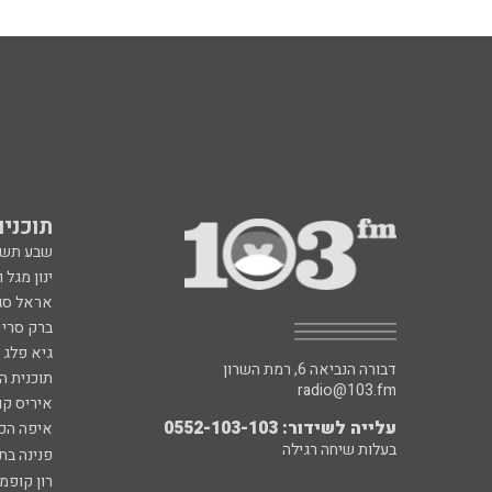
תוכניות fm
שבע תש
ינון מגל 
אראל סג"
ברק סרי 
גיא פלג
דבורה הנביאה 6, רמת השרון
תוכנית ה
radio@103.fm
איריס קו
עלייה לשידור: 0552-103-103
איפה הכ
בעלות שיחה רגילה
פנינה בת
רון קופמ