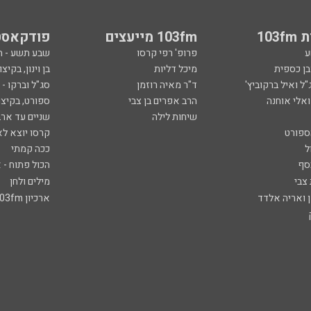
103
103fm מייעצים
פודקאסט
ע
פרופ' רפי קרסו
שבע תשע - 
ובן כספית
מיכל דליות
בן וינון, בקיצו
ל ואיל ברקוביץ'
ד"ר מאיה רוזמן
סג"ל וברקו -
ואלי אוחנה
הרב אפרים בן צבי
ספורט, בקיצו
שיחות לילה
שניים עד ארב
ספורט
קרסו יוצא לא
ל
ככה קמתי
סף
הכול פתוח - א
 צבי
מילים ולחן
ן ואריה אלדד
ארכיון 103fm