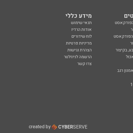
ים
מידע כללי
הפודקאסט
תנאי שימוש
ר
אודות הרדיו
 הפודקאסט
לוח שידורים
ר
מדיניות פרטיות
ע, בקיצור
הצהרת נגישות
כול
הרשמה לניוזלטר
צרו קשר
מנון רגב
created by
CYBER
SERVE