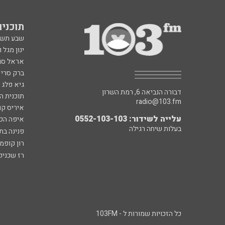
תוכניות fm
שבע תש
ינון מגל 
אראל סג"
ברק סרי 
גיא פלג
דבורה הנביאה 6, רמת השרון
תוכנית ה
radio@103.fm
איריס קו
עלייה לשידור: 0552-103-103
איפה הכ
בעלות שיחה רגילה
פנינה בת
רון קופמ
רז שכניק
כל הזכויות שמורות ל - 103FM