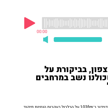
00:00
צפון, בביקורת על
כולנו נשב במרחבים
יואב איתיאל, כתב 'וואלה' בצפון, שוחח עם אודי סגל וענת דוידוב ב־103fm על הבלבול בעקבות הנחיות פיקוד