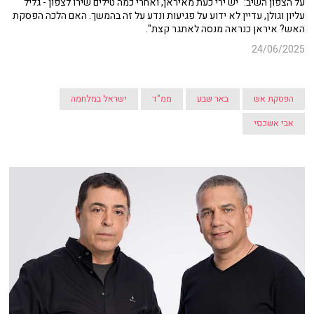
על הצפון השיב: "יש ירי כעת מאיראן, ואחרי כמה טילים שירו לצפון - גליל
עליון וגולן, עדיין לא ידוע על פגיעות ונדע על זה בהמשך. האם הלכה הפסקת
האש? איראן כנראה מנסה לאתגר קצת".
24/06/2025
הפסקת אש
באר שבע
ממ"ד
ישראל במלחמה
אבי אשכנזי