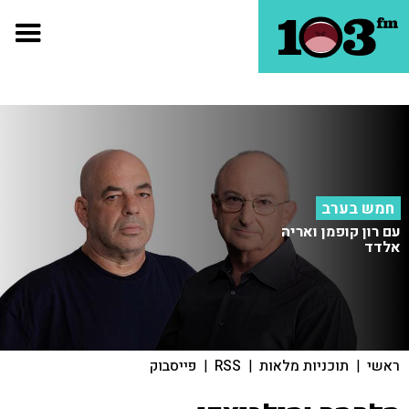
חמש בערב
עם רון קופמן ואריה
אלדד
ראשי
|
תוכניות מלאות
|
RSS
|
פייסבוק