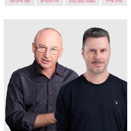
אריה אלדד
השוטר הטוב והרע
דוד ורטהיים
חנוך מילביצקי