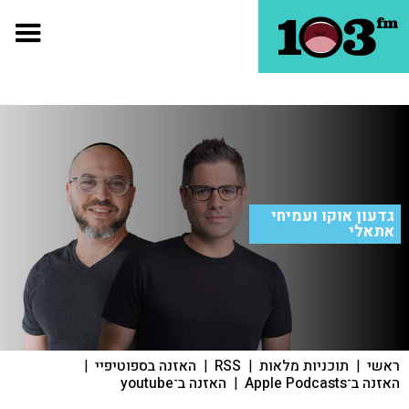
גדעון אוקו ועמיחי
אתאלי
ראשי
|
תוכניות מלאות
|
RSS
|
האזנה בספוטיפיי
|
האזנה ב־Apple Podcasts
|
האזנה ב־youtube