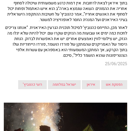
בתוך איראן לצאת לרחובות. אין דמות כרגע משמעותית שיכולה לסחוף
אחריה את ההמונים. השאה שנמצא בארה"ב הוא איש האתמול ופחות יכול
לסחוף את האנשים אחריו", אמר כהנוביץ' על חשיבות ההתקפה הישראלית
בעיני האיראנים ועל המנהיג החסר לאופוזיציה למשטר.
לאחר מכן, התייחס כהנוביץ' לסיכול תוכנית הגרעין האיראנית. "אנחנו צריכים
לחכות כמה ימים או שבועות מה הנזקים שקרו שם. יכול להיות שלא יגלו מה
הנזק, יש צילומי לווין ואמצעים אחרים. יש את האפשרות לבדוק. הנחת
היסוד של האמריקנים שהמתקן של פורדו הושמד, פורדו הייחודיות שלו
בתוך הקרקע, אך המתקן המשמעותי הוא באספהאן עם עשרות אלפי
הצנטריפוגות שהוא הושמד כליל", סיכם.
25/06/2025
הפסקת אש
איראן
ישראל במלחמה
רועי כהנוביץ'