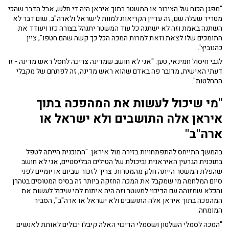
"מפגן הכוח של הציבור או המשטר בתוך איראן היה די חלש, אבל הדבר שהכי
מטריד שעלה שם, זה עדיין הקריאות למוות לישראל ולארה"ב. שום דבר לא
השתנה באמת וזה לא ישתנה כל עוד המשטר יתנהל בצורה כזו ויעודד את
התומכים שלו לצאת וזאת למרות המכה הכל כך קשה שהם חטפו", ציין
כהנוביץ'.
לגבי חיסול חמינאי, טען: "אני לא חושב שמדינה צריכה לחסל ראש מדינה - זו
דעתי האישית, מדובר פה באדם שהוא ראש מדינה, זה לפתחם של מקבלי
ההחלטות".
"מי שיכול לעשות את המהפכה בתוך
איראן אלה התושבים ולא ישראל או
ארה"ב"
בהמשך התייחס להתפתחויות בזירה מול איראן. "התוכנית הייתה לטפל
בתוכנית הגרעין האיראנית וביכולת של הטילים הבליסטיים, אני לא חושב
שהפלת המשטר הייתה חלק מהמטרות. צריך לזכור שביום או יומיים לפני
סיום המלחמה מי שמקבל את המכה החזקה ביותר זה בסיס המטוסים בטהרן
והכלא שמזוהה עם הדיכוי למשטר וזה היה איתות למי שיכול לעשות את
המהפכה בתוך איראן אלה התושבים ולא ישראל או ארה"ב", הסביר
המומחה.
"המכה לסמלי השלטון ושסמלי הדיכוי האלה קיבלו יכולים לאותת לאנשים