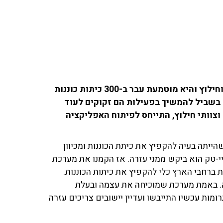
היא מערכת שנועדה עבור צוותי חירום וחילוץ והיא מוטמעת עבר ב-300 כיתות כוננות
 בשביל להמשיך בפעילות הם זקוקים לעוד
ת וצוותי חילוץ, התייחס לפיתוח האפליקציה
הייתה בעיה להקפיץ את כיתת הכוננות ומכיוון
י-טק הוא ביקש ממני עזרה. אז הקמנו את מערכת
 ועוד היום פרוסים ב-300 כיתות כוננות ברחבי הארץ כלי להקפיץ את כיתות הכוננות.
זה. באמת מערכת שמוכיחה את עצמה ובעלת
מות עכשיו התייבשו ועדיין יישובים צריכים עזרה
 ויש עוד אלפים בדרך"
וץ' היום: "מי שרוצה לתרום יש לנו לייב
וץ וישר זה לדף הנחיתה שלנו. אנשים תרמו