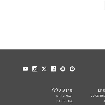
ים
מידע כללי
הפודקאסט
תנאי שימוש
ר
אודות הרדיו
 הפודקאסט
לוח שידורים
ר
מדיניות פרטיות
ע, בקיצור
הצהרת נגישות
כול
הרשמה לניוזלטר
צרו קשר
מנון רגב