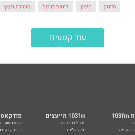
103
103fm מייעצים
פודקאסט
ע
פרופ' רפי קרסו
שבע תשע - 
ובן כספית
מיכל דליות
בן וינון, בקיצו
ל ואיל ברקוביץ'
ד"ר מאיה רוזמן
סג"ל וברקו -
ואלי אוחנה
הרב אפרים בן צבי
ספורט, בקיצו
שיחות לילה
שניים עד ארב
ספורט
קרסו יוצא לא
ל
ככה קמתי
סף
הכול פתוח - א
 צבי
מילים ולחן
ן ואריה אלדד
ארכיון 103fm