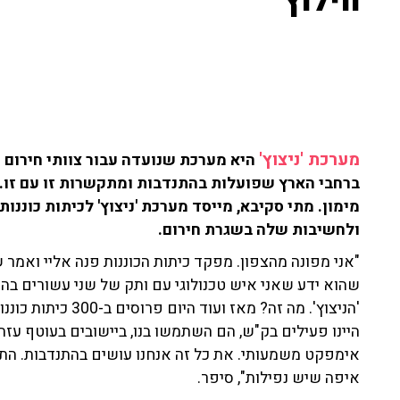
חילוץ
מערכת 'ניצוץ'
ברחבי הארץ שפועלות בהתנדבות ומתקשרות זו עם זו.
מימון. מתי סקיבא, מייסד מערכת 'ניצוץ' לכיתות כוננו
ולחשיבות שלה בשגרת חירום.
"אני מפונה מהצפון. מפקד כיתות הכוננות פנה אליי ואמר ש
שהוא ידע שאני איש טכנולוגי עם ותק של שני עשורים בהי
'הניצוץ'. מה זה? מאז
היינו פעילים בק"ש, הם השתמשו בנו, ביישובים בעוטף ע
אימפקט משמעותי. את כל זה אנחנו עושים בהתנדבות. התרו
איפה שיש נפילות", סיפר.
"אנחנו משרתים אלפי אנשים ברחבי הארץ
לאחר מכן, סיפר על גיוס התרומות שנעשה לטובת 'מערכת ניצ
בפייסבוק היום, אפשר לחפש בגוגל לין דרור או מערכת ניצ