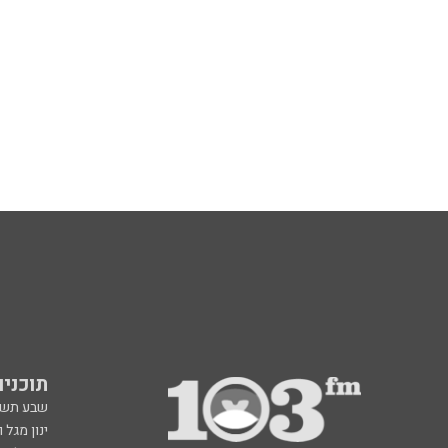
תוכניות fm
שבע תש
ינון מגל 
אראל סג"
ברק סרי 
גיא פלג
דבורה הנביאה 6, רמת השרון
תוכנית ה
radio@103.fm
איריס קו
עלייה לשידור: 0552-103-103
איפה הכ
בעלות שיחה רגילה
פנינה בת
רון קופמ