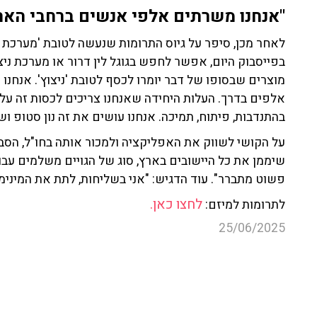
מוצרים שבסופו של דבר יומרו לכסף לטובת 'ניצוץ'. אנחנ
אלפים בדרך. העלות היחידה שאנחנו צריכים לכסות זה עלו
בהתנדבות, פיתוח, תמיכה. אנחנו עושים את זה נון סטופ ו
על הקושי לשווק את האפליקציה ולמכור אותה בחו"ל, הסביר
שיממן את כל היישובים בארץ, סוג של הגויים משלמים עבור
פשוט מתברר". עוד הדגיש: "אני בשליחות, לתת את המינימ
לחצו כאן.
לתרומות למיזם:
25/06/2025
הייטק
מימון
כיתות כוננות
מערכת ניצוץ
עוד קטעים