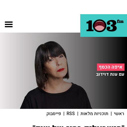
איפה הכסף
עם ענת דוידוב
ראשי
|
תוכניות מלאות
|
RSS
|
פייסבוק