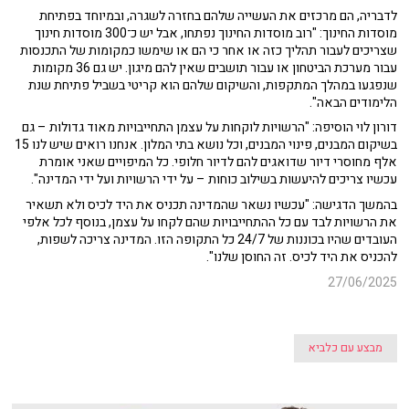
לדבריה, הם מרכזים את העשייה שלהם בחזרה לשגרה, ובמיוחד בפתיחת
מוסדות החינוך: "רוב מוסדות החינוך נפתחו, אבל יש כ־300 מוסדות חינוך
שצריכים לעבור תהליך כזה או אחר כי הם או שימשו כמקומות של התכנסות
עבור מערכת הביטחון או עבור תושבים שאין להם מיגון. יש גם 36 מקומות
שנפגעו במהלך המתקפות, והשיקום שלהם הוא קריטי בשביל פתיחת שנת
הלימודים הבאה".
דורון לוי הוסיפה: "הרשויות לוקחות על עצמן התחייבויות מאוד גדולות – גם
בשיקום המבנים, פינוי המבנים, וכל נושא בתי המלון. אנחנו רואים שיש לנו 15
אלף מחוסרי דיור שדואגים להם לדיור חלופי. כל המיפויים שאני אומרת
עכשיו צריכים להיעשות בשילוב כוחות – על ידי הרשויות ועל ידי המדינה".
בהמשך הדגישה: "עכשיו נשאר שהמדינה תכניס את היד לכיס ולא תשאיר
את הרשויות לבד עם כל ההתחייבויות שהם לקחו על עצמן, בנוסף לכל אלפי
העובדים שהיו בכוננות של 24/7 כל התקופה הזו. המדינה צריכה לשפות,
להכניס את היד לכיס. זה החוסן שלנו".
27/06/2025
מבצע עם כלביא