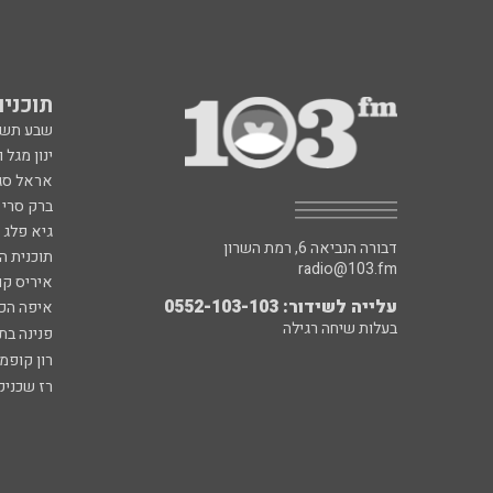
תוכניות fm
שבע תש
ינון מגל 
אראל סג"
ברק סרי 
גיא פלג
דבורה הנביאה 6, רמת השרון
תוכנית ה
radio@103.fm
איריס קו
עלייה לשידור: 0552-103-103
איפה הכ
בעלות שיחה רגילה
פנינה בת
רון קופמ
רז שכניק