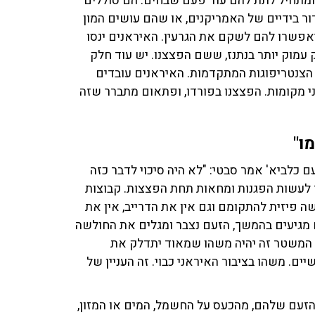
 ומתחיל לתת להם עוד פעם שבחים. הם סוללים
ר בידיים של האמריקנים, או שהם עושים המון
יאפשרו להם לשקם את הגרעין. האיראנים ינסו
 עמוק יותר בנתנז, ששם הפצצנו. יש עוד חלק
הצנטריפוגות המתקדמות. האיראנים עובדים
י מקומות. הפצצנו בפורדו, ופתאום מתברר שזה
 כלביא' אמר סבטי: "לא היה סיכוי לדבר כזה
ר לעשות הפגנות ומחאות תחת הפצצות. קבוצות
ה פיזית להתקומם וגם אין את הדרייב, אין את
 מגיעים בהמשך, הזעם נצבר ומגלים את החולשה
 המשטר זה יהיה משהו שמאוד יתדלק את
ם. משהו בציבור האיראני כבוי. זה העניין של
הזעם שלהם, מהכעס על החשמל, המים או המזון,