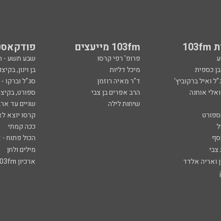
103
103fm מייעצים
פודקאסט
ע
פרופ' רפי קרסו
שבע תשע - 
ובן כספית
מיכל דליות
בן וינון, בקיצו
ל ואיל ברקוביץ'
ד"ר מאיה רוזמן
סג"ל וברקו -
ואלי אוחנה
הרב אפרים בן צבי
ספורט, בקיצו
שיחות לילה
שניים עד ארב
ספורט
קרסו יוצא לא
ל
ככה קמתי
סף
הכול פתוח - א
 צבי
מילים ולחן
ן ואריה אלדד
ארכיון 103fm