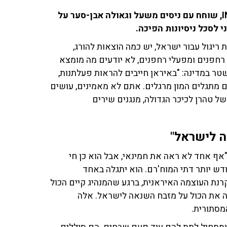
בני סבטי, חוקר איראן במכון למחקרי ביטחון לאומי INSS, שוחח עם ניסים משעל וגאולה אבן-סער על
 לסכל ניסיונות הפיכה.
ריגול עבור ישראל, יש כמה הוצאות להורג,
חפנים ומפעלי רחפנים, לא יודעים מה מומצא
טר במדינה: "באיראן חייבים להראות פעלתנות,
ם מתגלים המון מרגלים. אתם לא מאמינים, עושים
 טהרן לכיכר הגדולה, מנגנים שירים
ה לישראל"
אף אחד לא ראה את חמינאי, אבל הוא כן חי
ודש יותר דתי המוח'רם. הוא יתגלה באחד
רנת העוצמה האיראנית, ברגע שהמנהיג קיים הכול
בה את הכול על מזבח השנאה לישראל. אלה
המסתורית.