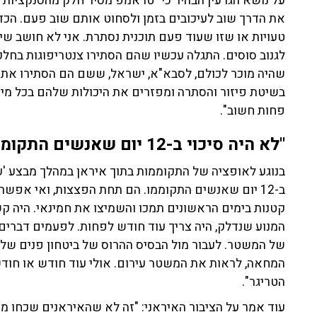
על נושא הגרעין הבהיר כי "טראמפ מסיר חלק מהסנקציות
את הדרך שוב לעיכובים בזמן ולסחוט אותם שוב פעם. הכדו
טעויות או שזו שעוד פעם תוכנית נסתרת. אני לא חושב ש
לגנוב סוסים. התגלה עכשיו שהם הסתירו צנטריפוגות בחלק
שהיה מוכר לכולם, לסבא"א, ישראל, ששם הם הסתירו את 
בשיטת פיזור והסתרה ומפזרים את היכולות שלהם בכל מינ
פחות חשוב".
"לא היה סיכוי ב-12 יום שאנשים התקוממו"
בנוגע לאופציה של התקוממות בתוך איראן במהלך מבצע 'עם
ב-12 יום שאנשים התקוממו. הם תחת הפצצות, ואי אפש
קטנות בימים הראשונים תמכו והשמיצו את חמינאי. היה קש
המנוע שנדלק, היה צריך עוד חודש לפחות. לפעמים דברים
של המשטר. לעבור מול הבסיס ההרוס של ביטחון פנים של
המחאה, לראות את המשטר עירום. אולי עוד חודש או חודשיי
הטריגר".
עוד אמר על הציבור האיראני: "זה לא שהאיראנים שכחו מ