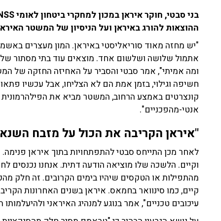
ההוצאות להורג באיראן ועל הניסיון של המשטר האיראני
"יש מחזה מאוד סוריאליסטי באיראן. המון מעצרים באשמת 
אתמול שלושה ושלשום אחד. מוצאים עוד בתי מסתור של ר
ומה אמיתי", אמר סבטי והסביר על האחיזה החזקה של המש
חשיפה וגילוי, בזמן אמת הם לא הצליחו, אבל עכשיו פתאו
קונצרטים באמצע הרחוב, המשטר מביא את הפילהרמונית של
אנטי-מהפכניים".
"איראן הקריבה את הכול על מזבח השנא
לאחר מכן התייחס סבטי להתפתחויות בתוך איראן פנימה. "
וקיים. הלשכה שלו מוציאה הודעה דתית. אנחנו נכנסים לח
מהתפילות או הטקסים שיהיו בימים הקרובים. זה חלק מהק
קיים, כמו סינוואר בחמאס. איראן בשנים האחרונות הקרי
עיכובים טכניים", אמר בנוגע למנהיג האיראני ולהיעלמותו 