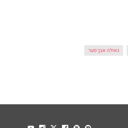
גאולה אבן־סער