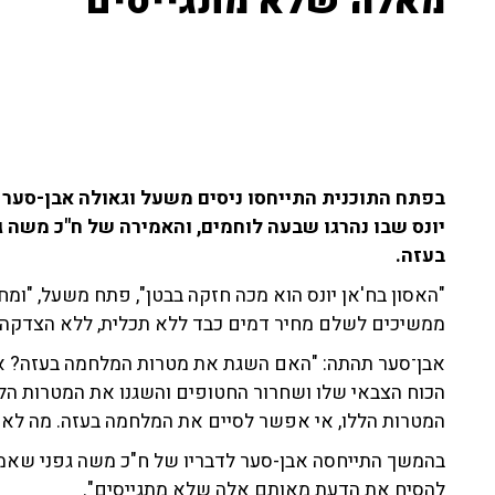
מאלה שלא מתגייסים"
בפתח התוכנית התייחסו ניסים משעל וגאולה אבן-סער 
יונס שבו נהרגו שבעה לוחמים, והאמירה של ח"כ משה 
בעזה.
"האסון בח'אן יונס הוא מכה חזקה בבטן", פתח משעל, "ומ
ממשיכים לשלם מחיר דמים כבד ללא תכלית, ללא הצדקה. מתחילת 
אבן־סער תהתה: "האם השגת את מטרות המלחמה בעזה? אם
הכוח הצבאי שלו ושחרור החטופים והשגנו את המטרות הלל
המטרות הללו, אי אפשר לסיים את המלחמה בעזה. מה לא 
בהמשך התייחסה אבן-סער לדבריו של ח"כ משה גפני שאמר
להסיח את הדעת מאותם אלה שלא מתגייסים".