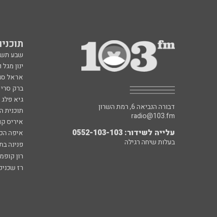
תוכניות fm
שבע תש
ינון מגל 
אראל סג"
ברק סרי 
גיא פלג
דבורה הנביאה 6, רמת השרון
תוכנית ה
radio@103.fm
איריס קו
עלייה לשידור: 0552-103-103
איפה הכ
בעלות שיחה רגילה
פנינה בת
רון קופמ
רז שכניק