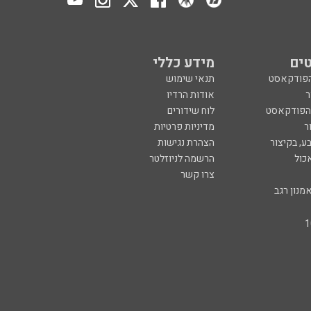
ים
מידע כללי
הפודקאסט
תנאי שימוש
ר
אודות הרדיו
 הפודקאסט
לוח שידורים
ר
מדיניות פרטיות
ע, בקיצור
הצהרת נגישות
כול
הרשמה לניוזלטר
צרו קשר
מנון רגב