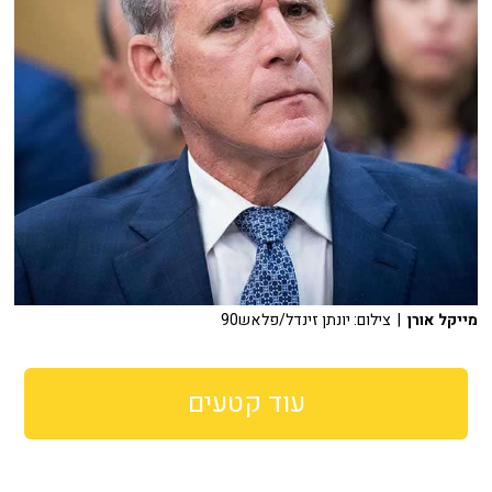
מייקל אורן
| צילום: יונתן זינדל/פלאש90
עוד קטעים