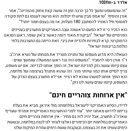
אלדד ב-103fm.
"זה שהמשפט נמשך כל כך הרבה זמן זה עושה קצת צחוק מהמדינה", אמר
אורן והוסיף: "טראמפ מבין שיש לו יכולות. הוא מרשה לעצמו גם לתת פקודה
למטוסי חיל האוויר להסתובב 180 מעלות, אז מה בעצם חמור יותר?".
הוא הזכיר כי זו לא הפעם הראשונה שבה האמריקנים מתערבים בעניינים
הפנימיים של ישראל: "הביקורת מאוד דומה כאשר צ'אק שומר, ראש הסנאט
הדמוקרטי, קרא לבחירות ולהדיח את ביבי. זאת הייתה גם התערבות בלתי
הולמת בריבונות ישראל".
השאלה היא מדוע משפטו של נתניהו מטריד את מנוחתו של נשיא ארה"ב.
ד"ר אורן ניסה להסביר: "המשפט הזה נגד ראש הממשלה שנמשך שנים -
עצם קיומו עושה נזק למדינת ישראל, זה הופך אותנו לבדיחה. אם יש משפט,
צריך לסיים אותו כמה שיותר מהר. וזה שהוא מתנהל בעיצומה של מלחמה,
הוא הופך אותנו למשהו שהוא לא רציני. אני לא מתערב בעצם הצדק של
המשפט, קיומו שנים עושה לנו נזק".
"אין ארוחות צוהריים חינם"
לדידו, הסיוע האמריקני לישראל במלחמתה מול איראן, מביא את בעלת
בריתנו לדרוש מאתנו יותר: "עוד לפני ההתערבות האמריקנית אמרתי שעדיף
שארה"ב תתערב, אבל יהיה לזה גם מחיר - אין ארוחות צוהריים חינם.
האמריקנים במלחמת יום הכיפורים נאלצו לעזור לנו לנצח במלחמה, ובששת
הימים עשינו את זה בעצמנו, ובעקבות ששת הימים עמדת המיקוח שלנו