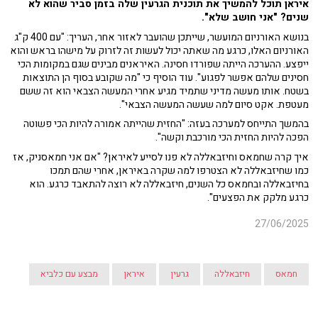
איראן תוכל להמשיך את תוכנית הגרעין שלה בזמן סביר שהוא לא
שנים? "אני חושב שלא".
בנושא האורניום המועשר, שייתכן שהועבר לאזור אחר, העריך: "עם 400 ק"ג
האורניום האלו, כרגע מה שאתה יכול לעשות זה לזרוק על מישהו בראש והוא
ייפצע. ההערכה הייתה שפורדו חסינה. האיראנים מבינים שגם במקומות הכי
חסינים שלהם אפשר לפגוע". עוד הוסיף כי "מה שקובע בסוף הן התוצאות
בשטח. אותו מעשה מדיני שתמיד מגיע אחרי המעשה הצבאי הוא זה ששם
מעטפת. אקט סיום למה שעשה המעשה הצבאי".
בהמשך התייחס למערכה בעזה: "החזית שהייתה אמורה להיות הכי פשוטה
הפכה להיות החזית הכי מורכבת וקשה".
איך קרה שחמאס וחיזבאללה לא פנו לסייע לאיראן? "אם אני חמאסניק, אז
כמו שחיזבאללה לא הצטרפו למה שקרה באיראן, אחרי שהם תמכו
בחיזבאללה ובחמאס כל השנים, חיזבאללה לא רוצה להתאבד כרגע. הוא
כרגע מלקק את הפצעים".
27/06/2025
חמאס
חיזבאללה
גרעין
איראן
מבצע עם כלביא