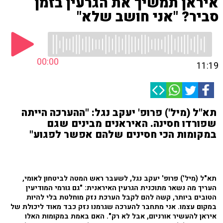
איראן תמשיך את הגרעין בזמן
סביר? "אני חושב שלא"
00:00
11:19
תא"ל (מיל') פרופ' יעקב נגל: "ההערכה הייתה
שפורדו חסינה. האיראנים מבינים שגם
במקומות הכי חסינים שלהם אפשר לפגוע"
תא"ל (מיל') פרופ' יעקב נגל, לשעבר ראש המטה לביטחון לאומי,
העריך מה נשאר מתוכנית הגרעין האיראנית: "גם גורמי המודיעין
הטובים ביותר, קשה להם לקבל הערכת נזק מוחלטת בלי להיות
במקום עצמו. אני מתחבר להערכה שגרמנו נזק כבד מאוד ליכולת של
איראן להעשיר אורניום, אבל לא רק". האם באמת במקומות האלו