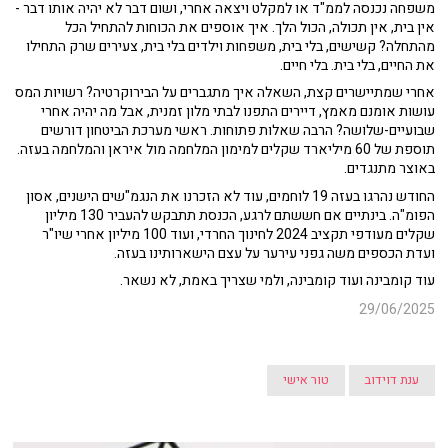
משפחה נכנסה לממ"ד או למקלט ויצאה אחרי, ושום דבר לא יהיה אותו דבר -
אין בית, אין תכולה, הכול הלך. איך אוספים את הכוחות להתחיל הכל
מהתחלה? קשישים, בלי בית, משפחות וילדים בלי בית, צעירים שרק התחילו
את החיים, בלי בית. בלי חיים.
אחרי שמתיישרים קצת, השאלה איך מתגברים על הבירוקרטיה? רשויות המס
עושות אומנם מאמץ, דיירים התפנו לבתי מלון זמנית, אבל מה יהיה אחרי
שבועיים-שלושה? הרבה שאלות פתוחות.
ראשי מערכת הביטחון דורשים
תוספת של 60 מיליארד שקלים למימון המלחמה מול איראן והמלחמה בעזה.
באוצר מתנגדים.
החודש נהרגו בעזה 19 לוחמים, עוד לא הזכרנו את הנגמ"שים הישנים, אסון
הפומ"ה.
בינתיים אם חששתם לרגע, הכנסת תתבקש להעביר 130 מיליון
שקלים מעודפי תקציב 2024 לחינוך החרדי, ועוד 100 מיליון אחרי שיו"ר
ועדת הכספים משה גפני עירער על עצם הישארותינו בעזה.
עוד קומבינה ועוד קומבינה, ולמי שצריך באמת, לא נשאר.
29/06/2025
ענת דוידוב
טור אישי