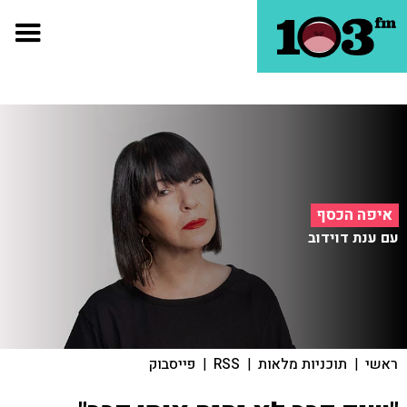
איפה הכסף
עם ענת דוידוב
ראשי
|
תוכניות מלאות
|
RSS
|
פייסבוק