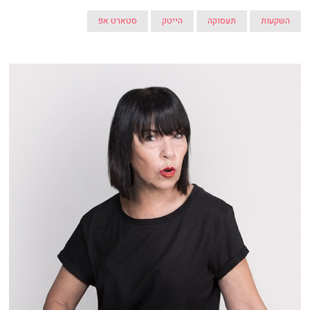
השקעות
תעסוקה
הייטק
סטארט אפ