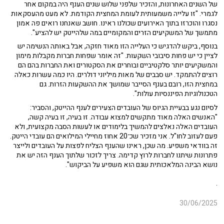
של השנים האחרונות, והזכיר שלפני שלוש שנים הענף היה במקום אחר
לגמרי. "זו עלייה משמעותית לעומת המחצית הקודמת. לא מעט מהעסקאות
נסגרו והוכרזו בתוך האירועים שכולנו ראינו. חושב שאנחנו רואים פה אמון
מתמשך של המשקיעים הזרים והמקומיים במה שלהייטק יש להציע".
בנוסף, ביקש להדגיש כי העלייה הזו מאוד חזקה, אבל באותה הנשימה יש
לציין כי יש פחות סיבובי השקעות. "זה אומר שפחות חברות מקבלות מימון
והמשקיעים יותר סלקטיביים ובוחרים את הסקטורים ואת החברות בהם הם
רוצים להתמקד. יש סבבים של מאות מיליוני דולרים. היו כמה עשרות כאלה
במחצית הזו, רובם בענף הסייבר שמושך את ההשקעות הזרות. גם
הטכנולוגיות הפיננסיות עולות".
לסיום נגע בבעיית הגיוס של העובדים הצעירים לענף ההייטק, והסביר:
"האנשים האלה מאוד מתקשים למצוא עבודה. זו בעיה, זו בעיה קשה,
העובדים האלה נאלצים להמשיך בלימודים או לעשות הסבה מקצועית, ולא
פעם לעזוב לחו"ל. אני מזכיר שכ־20 אחוז מחיילי המילואים הם עובדי הייטק.
זה בוודאי משפיע. מה שכן, ראינו שהענף הצליח לפצות על העובדים ולייצר
פתרונות שיתנו לחברות לרוץ קדימה. צריך לזכור שלתוך הענף הזה יש את
נושא הבינה המלאכותית שגם הוא משפיע על הביקוש".
.
30/06/2025