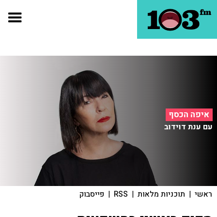
איפה הכסף
עם ענת דוידוב
ראשי
|
תוכניות מלאות
|
RSS
|
פייסבוק