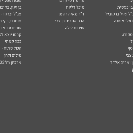
ע
פרופ' רפי קרסו
שבע תשע - 
ובן כספית
מיכל דליות
בן וינון, בקיצו
ל ואיל ברקוביץ'
ד"ר מאיה רוזמן
סג"ל וברקו -
ואלי אוחנה
הרב אפרים בן צבי
ספורט, בקיצו
שיחות לילה
שניים עד ארב
ספורט
קרסו יוצא לא
ל
ככה קמתי
סף
הכול פתוח - א
 צבי
מילים ולחן
ן ואריה אלדד
ארכיון 103fm