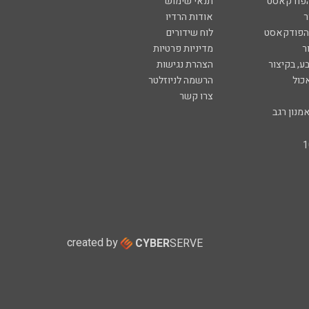
הפודקאסט
תנאי שימוש
ר
אודות הרדיו
 הפודקאסט
לוח שידורים
ר
מדיניות פרטיות
ע, בקיצור
הצהרת נגישות
כול
הרשמה לניוזלטר
צרו קשר
מנון רגב
created by
CYBER
SERVE