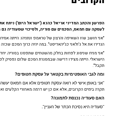
הקרובים"
הפרשן והכתב המדיני אריאל כהנא ('ישראל היום') ניתח את
לעסקה עם חמאס, הסכמים עם סוריה, ולסיכוי שסעודיה גם ה
"אני חושב שזו השאיפה והרצון של טראמפ ונתניהו. הייתה אמירה
הגדירו את אל ג'ולאני כג'יהאדיסט". במה יהיה כרוך הסכם שכזה 
"אני מניח שניסוג לפחות בחלק מהשטחים שתפסנו בסוריה. יחד 
הישראלי. הייתה מצידו דרישה שבמסגרת הסכם שלום נפסיק לפע
תקבל".
ומה לגבי האופטימיות בקטאר על עסקת חטופים?
"אני באופן אישי לא רואה עסקת חטופים אלא אם חמאס יעשה
תקרה בימים הקרובים, אלא אם כן יש דרמה מאחורי הקלעים ואנח
האם סעודיה נכנסת לתמונה?
"סעודיה היא נסיכת הכתר של העניין".