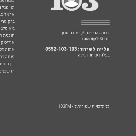
שבע תש
ינון מגל 
אראל סג"
ברק סרי 
גיא פלג
דבורה הנביאה 6, רמת השרון
תוכנית ה
radio@103.fm
איריס קו
עלייה לשידור: 0552-103-103
איפה הכ
בעלות שיחה רגילה
פנינה בת
רון קופמ
רז שכניק
כל הזכויות שמורות ל - 103FM