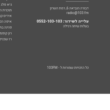
גיא פלג
דבורה הנביאה 6, רמת השרון
תוכנית ה
radio@103.fm
איריס קו
עלייה לשידור: 0552-103-103
איפה הכ
בעלות שיחה רגילה
פנינה בת
רון קופמ
רז שכניק
כל הזכויות שמורות ל - 103FM