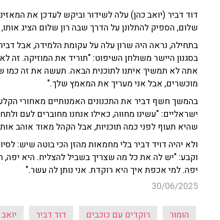
דוד דביר (יואב כהן) עלה לשידור וביקש לעדכן את המאזינ
שלום, הספיק להתלונן על הדרך שבה רון שלום הציג אותו, 
בתחילה, נראה היה שרון עלה על עקומת הלמידה, אבל דביר
בסגנון היישר משולחן השיפוט: "תוריד את המוזיקה. זה לא 
אתה לא תמשיך איתנו לתוכנית הבאה. תעשה את זה כמו שצר
מוכשרים, אבל אני מעריך את המאמץ שלך."
בהמשך חשף דביר את התכנונים האמנותיים מאחורי הקלעים
ישראליים: "עשינו מחווה, כאילו אנחנו מחוברים לעם ולתחו
שהיא תעוף לפני כמה תוכניות, אבל הקהל מאוד אוהב אותה
ולא יהיה דויד דביר בלי מחמאות מהזן הכי בוטה שיש: לסיום
וקבע: "יש לה את כל מה שצריך בשביל להצליח. היא יפה, 
יפה. למי אכפת איך היא רוקדת. אני נותן לה עשר."
30/06/2025
הומור
רוקדים עם כוכבים
דוד דביר
יואב 