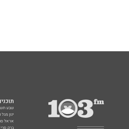
תוכניות fm
שבע תש
ינון מגל 
אראל סג"
ברק סרי 