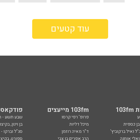
עוד קטעים
103
103fm מייעצים
פודקאסט
ע
פרופ' רפי קרסו
שבע תשע - 
ובן כספית
מיכל דליות
בן וינון, בקיצו
ל ואיל ברקוביץ'
ד"ר מאיה רוזמן
סג"ל וברקו -
ואלי אוחנה
הרב אפרים בן צבי
ספורט, בקיצו