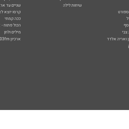
שיחות לילה
שניים עד ארב
ספורט
קרסו יוצא לא
ל
ככה קמתי
סף
הכול פתוח - א
 צבי
מילים ולחן
ן ואריה אלדד
ארכיון 103fm