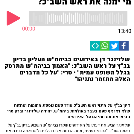
מי ימנה את ראש השב"כ?
00:00
13:40
שלזינגר דן באירועים בביהמ"ש העליון בדיון
בג"ץ על ראש השב"כ: "האמון בביהמ"ש מתרסק
בגלל השופט עמית" • סרי: "על כל הדברים
האלה מתזמר נתניהו"
דיון בג"ץ על מינוי ראש השב"כ עורר פעם נוספת מהומות ומחזות
שלא ראו אף פעם בעבר באולמות ביהמ"ש. יהודה שלזינגר וברק סרי
הביאו את עמדותיהם על האירועים.
שלזינגר הביע את דעתו על האירועים שקרו בביהמ"ש השבוע בדיון בג"ץ על
ראש השב"כ. "השופט עמית, אתה הכנסת אג'נדה לביהמ"ש ואתה הפכת את