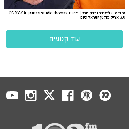
יהודה שלזינגר וברק סרי
| צילום: studio thomas וברישיון CC BY-SA
3.0 אריק סולטן ישראל היום
עוד קטעים