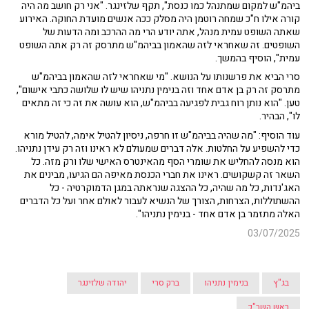
ביהמ"ש למקום שמתנהל כמו כנסת", תקף שלזינגר. "אני רק חושב מה היה
קורה אילו ח"כ שמחה רוטמן היה מסלק ככה אנשים מועדת החוקה. האירוע
שאתה השופט עמית מנהל, אתה יודע הרי מה ההרכב ומה הדעות של
השופטים. זה שאחראי לזה שהאמון בביהמ"ש מתרסק זה רק אתה השופט
עמית", הוסיף בהמשך.
סרי הביא את פרשנותו על הנושא. "מי שאחראי לזה שהאמון בביהמ"ש
מתרסק זה רק בן אדם אחד וזה בנימין נתניהו שיש לו שלושה כתבי אישום",
טען. "הוא נותן רוח גבית לפגיעה בביהמ"ש, הוא עושה את זה כי זה מתאים
לו", הבהיר.
עוד הוסיף: "מה שהיה בביהמ"ש זו חרפה, ניסיון להטיל אימה, להטיל מורא
כדי להשפיע על החלטות. אלה דברים שמעולם לא ראינו וזה רק עידן נתניהו.
הוא מנסה להחליש את שומרי הסף מהאינטרס האישי שלו ורק מזה. כל
השאר זה קשקושים. ראינו את חברי הכנסת מאיפה הם הגיעו, מבינים את
האג'נדות, כל מה שהיה, כל ההצגה שנראתה במגן הדמוקרטיה - כל
ההשתוללות, הצרחות, הצורך של הנשיא לעבור לאולם אחר ועל כל הדברים
האלה מתזמר בן אדם אחד - בנימין נתניהו".
03/07/2025
בג"ץ
בנימין נתניהו
ברק סרי
יהודה שלזינגר
ראש השב"כ