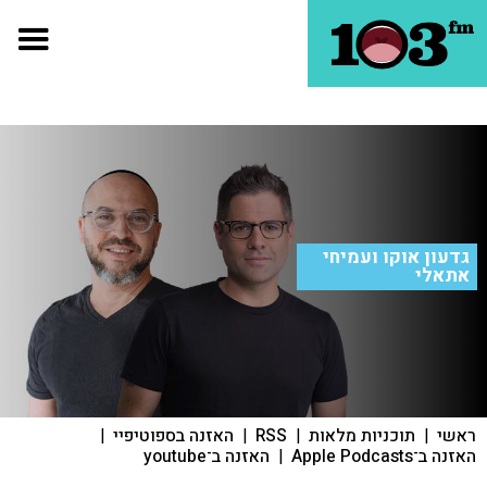
גדעון אוקו ועמיחי
אתאלי
ראשי
|
תוכניות מלאות
|
RSS
|
האזנה בספוטיפיי
|
האזנה ב־Apple Podcasts
|
האזנה ב־youtube