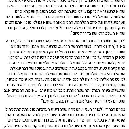
ראשונה, השלב הראשון בדרך לשלב השני. ישראל אומרת שהיא לא מוכנה
לדבר על שלב שני שהוא סיום המלחמה, על כל המשתמע. אני חושב שהפער
שהוא כרגע נראה לי קבוע ולא משתנה הוא סביב המנגנון שנקרא סיום
המלחמה. ישראל לא מוכנה בשום פנים ואופן להצהיר, לכתוב ולא לשנות את
הטרמינולוגיה של סיום המלחמה. חמאס אומר שהוא גם לא מוכן. אתם רוצים
עסקת ויטקוף עם כיפופים כאלה ואחרים? אני מוכן לדבר עליה, אבל אך ורק
שהיא השלב הראשון בדרך לסיום".
"לכן אני חושב שכרגע הפער אותו פער מתחילת המבצע הנוכחי בעזה", הודה
סא"ל (מיל') אביתר. "כשמדובר על הכרעה, הכרעה של ארגון טרור שנטוע
ושורשי בתוך האוכלוסייה אינה מדברת על הנשק האחרון והמחבל האחרון.
היא כן מדברת על כך, וזה לדעתי התפיסה שיכולה להיות ריאלית, שהארגון
יפסיק להוות איום צבאי על ישראל. בשלב הבא שלאחר הפעילות הצבאית
המתקיימת כעת, לפחות בקצב שלה ובשלבים שלה, בסופו של דבר שאלת
השאלות היא מי שולט על זה. אני חושב שזו שאלת מפתח שישראל עד כה
לא נכנסה אליה ולא רוצה להיכנס אליה. יש מוכנות ערבית, לא עומדים בתור,
שחלקה מצרית, לכך שהיא תהיה כינור שני לרשות הפלסטינית - לא תהיה זו
שתשלוט בעזה, תנהל ותמשטר אותה, אבל יש כוח ערבי שאומר, המצרים אגב
אמרו זאת בתחילת המערכה, 'אנחנו מוכנים לצורך העניין לשלוח גדודים של
שוטרים לאזור רפיח, אבל אם הרשות תבקש מאיתנו'".
בסיום הבהיר: "לצורך העניין, המפתח שהמדינות הערביות מוכנות לתת לניהול
הרצועה הוא לרשות ביחד עם כוחות סיוע, מישהו צריך לנהל את העסק. ניהול
העסק זה לא בשלט רחוק, צריך להיות פיזית, עם גדודים ועם חטיבות במדים
עם נשק. אין פטנט אחר. אם ישראל בורחת מהעניין משיקולים פוליטיים שלה,