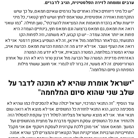
ערבים ומומחה לזירה הפלסטינית, הגיב לדברים.
"יש כל מיני דיווחים כאלה ואחרים על גורמים שאינם חמאס, על כך שיש
התקדמות ואווירה אופטימית, שטראמפ לוחץ ושיש לחץ קטארי, כל מיני
ידיעות שלא בהכרח תואמות את המציאות להערכתי", טען תחילה. "כמו שאני
רואה את חמאס, גם חמאס ברצועה וגם חמאס חוץ, בינתיים העמדה היא
פחות או יותר אותה עמדה - יש קו קבוע, לא משתנה, וזה לפחות הקו
התנועתי, גם לאחר המלחמה מול איראן, זה לא השפיע באופן דרמטי. אני לא
רואה את הענף נשבר. אני לא יודע מה זה המונח הכרעת חמאס. הכרעת אויב,
שהיא המטרה במלחמה, המטרה הצבאית, אני לא יודע מה המטרה
האזרחית-מדינית. המטרה של הכרעה מול ארגון טרור היא לא הרג של אחרון
הטרוריסטים. זה לא מעשי, זה ברור לנו לגמרי. אני חושב ששתי מילות
המפתח הן סיום המלחמה".
"ישראל אומרת שהיא לא מוכנה לדבר על
שלב שני שהוא סיום המלחמה"
עוד הוסיף: "זה התנאי המרכזי, ישראל יכולה שלא להסכים לו כמו שהיא לא
מסכימה כרגע, הוא התנאי לחזרת כל החטופים. אני לא מוצא ולא רואה שום
תנאי אחר. אני לא מוצא שישראל מצליחה לסלול דרך עוקפת למסלול הזה
ולהחזיר את כל החטופים. עסקת ויטקוף מדברת על מחצית מהחטופים ועל
המשך. חמאס אומר 'אני מוכן ללכת עקרונית לעסקת ויטקוף אם אני מקבל
התחייבויות וערבויות אמריקניות ושל הקטארים והמצרים לכך שהיא אמנה