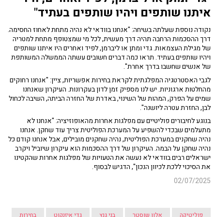
איתנו שותפים ויהיו שותפים בעתיד"
נקודה נוספת שעלתה בשיחה: "אנחנו בוודאי לא נהיה מתחת לאחוז החסימה.
דרך ההסכמות הרחבה תהיה דרך מעשית, לכל מי שמצטופף מתחת למטריה
של מגילת העצמאות. גדי ומתן או ליברמן, לפיד ואחרים היו איתנו שותפים
ויהיו שותפים בעתיד. תראו כמה דברים חשובים עשתה הממשלה המשותפת
של אנשים שחשבו בדרך אחרת".
לגבי האסטרטגיה המפלגתית לקראת בחירות אפשריות, ציין: "אנחנו רחוקים
מהחלטות ארגוניות. יש לנו מספיק זמן לדון בעקרונות. העיקרון שאנחנו
שמים על הפרק, המהות של השינוי, באדרת של החזרה הביתה, השיבה לכחול
לבן, החזרת עטרה ליושנה".
בנוגע לחיבורים פוליטיים עם מפלגות אחרות מהאופוזיציה: "אנחנו לא
מתעלמים שבכדי להשפיע על המערכת הפוליטית צריך עוד שחקן. אנחנו
נהיה שחקנים במערכת הפוליטית, נהיה שחקנים מובילים, אבל אנחנו קודם כל
נהיה שחקן על הבמה. העיקרון של דרך ההסכמות הוא עיקרון שיוביל ויקרב
ישראלים רבים בוודאי לא נעשה את הטעויות של מפלגות אחרות שהקטינו
את הסיכוי ללכת לכיוון הנכון", הדגיש לבסוף.
02/07/2025
פוליטיקה
אלון שוסטר
בני גנץ
גדי איזנקוט
בחירות