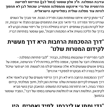
עזיבת המפלגה. ח"כ אלון שוסטר (כחול לבן) התייחס לפרישה
הדרמטית של גדי איזנקוט מהמפלגה והתחייב שכחול לבן לא תהפוך
להיות עוד מפלגה שולית בפוליטיקה הישראלית.
"גדי ומתן קיימו איתנו שותפות טובה ופרידה הוגנת. אני מברך על השנים
שהיינו ביחד ונפרדנו. גדי תיאר נכון את התחומים שבהם התגלו אי הבנות, זה
יכול לקרות גם בין שותפים. דיברנו בתחילת הדרך על ריפוי שנות הקרע לא
בדרך של הליכה גושית אלא הסכמות רחבות", טען שוסטר בפתיחת דבריו.
"דרך ההסכמות הרחבות היא דרך מעשית
לקידום המטרות שלנו"
לגבי הפריימריז שהובטחו במפלגה, הבהיר: "לגבי פתיחת המפלגה -
מההתחלה דובר על מפקד, אספה כללית, בחירות ליו"ר והרשימה, אספה על
בסיס אנשים שעושים ולא אלה שאומרים לנו מה לעשות. פה יש פער שיכול
להוביל בצורה לא מבוקרת למפקדי ארגזים".
"דרך ההסכמות הרחבה היא לא רק דרך הריפוי משנים של קרע לאומי אלא
דרך מעשית לקידום המטרות שלנו: שירות הוגן לכל, חינוך ממלכתי, קידום
הסדר בעזה, ראו הרפורמה במערכת המשפט. המאבק הבין גושי מביא
לקיפאון, החלטות רעות או להחלטות שישתנו בסופו של דבר", הסביר שוסטר
בהמשך.
"גדי ומתן או ליברמן, לפיד ואחרים, היו