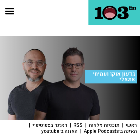
גדעון אוקו ועמיחי
אתאלי
ראשי
|
תוכניות מלאות
|
RSS
|
האזנה בספוטיפיי
|
האזנה ב־Apple Podcasts
|
האזנה ב־youtube