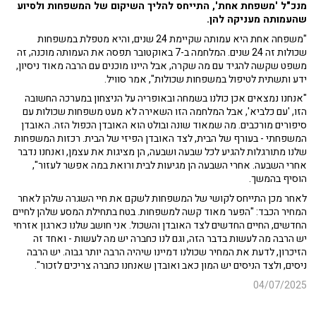
מנכ"ל 'משפחת אחת', התייחס להליך השיקום של המשפחות ולסיוע
שהעמותה מעניקה להן.
"משפחה אחת היא עמותה שקיימת 24 שנים, והיא מטפלת במשפחות
שכולות זה 24 שנים. המלחמה ב-7 באוקטובר תפסה את העמותה מוכנה, זה
משפט שקשה להגיד עם מה שקרה, אבל היינו מוכנים עם הרבה מאוד ניסיון,
ידע ותשתית לטיפול במשפחות שכולות", אמר סוויל.
"אנחנו נמצאים אכן כולנו בשמחה ובאופריה על הניצחון במערכה החשובה
הזו, 'עם כלביא', אבל המלחמה הזו השאירה לא מעט משפחות שכולות עם
סיפורים מורכבים. מה שמאוד שונה ובולט הוא האובדן הכפול הזה. האובדן
המשפחתי - בעורף של הבית, לצד האובדן הפיזי של הבית. רכזות המשפחות
שלנו מתורגלות להגיע לכל שבעה ושבעה, הן מציגות את עצמן, ואנחנו נדבר
אחרי השבעה. אחרי השבעה הן מגיעות לבית ורואת במה אפשר לעזור",
הוסיף בהמשך.
לאחר מכן התייחס לקושי של המשפחות לשקם את חיי השגרה שלהן לאחר
המחיר הכבד: "הפער מאוד קשה למשפחות. בטח בתחילת המסע שלהן לחיים
החדשים, החיים החדשים לצד האובדן והשכול. אני חושב שלנו כארגון אזרחי
יש הרבה מה לעשות בדבר הזה, וגם לנו כחברה יש מה לעשות - ואחד זה
הזיכרון, לדעת את המחיר שכולנו דמיינו שיהיה הרבה יותר גבוה. יש הרבה
ניסים, ולצד הניסים יש המון כאב ואובדן שאנחנו כחברה צריכים לזכור".
04/07/2025