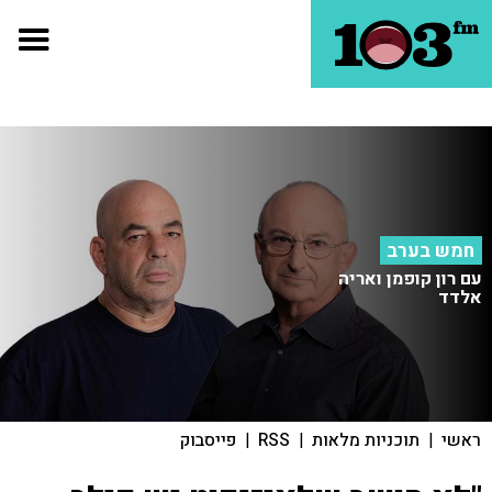
חמש בערב
עם רון קופמן ואריה
אלדד
ראשי
|
תוכניות מלאות
|
RSS
|
פייסבוק