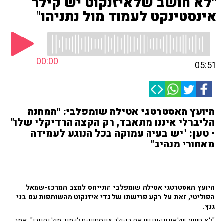
"לא חושב שלאיזנקוט יש קילר
אינסטינקט לעמוד מול נתניהו"
00:00
05:51
היועץ האסטרטגי אטילה שומפלבי: "המחנה
הליברלי איננו מתאבד, רק הקצה הרדיקלי שלו"
• טען: "יש בעיה עמוקה בכל הנוגע לעמידה
מאחורי מנהיג"
היועץ האסטרטגי אטילה שומפלבי התייחס למצב המרכז-שמאל
הפוליטי, זאת על רקע פרישתו של גדי איזנקוט מהשותפות עם בני
גנץ.
"לא חושב שלאייזנקוט יש את הקילר אינסטינקט לעמוד מול נתניהו", אמר