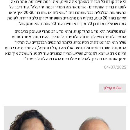
היא זו: קודם כל תגדיר לעצמך איזה חיים, ואיזו רמת חיים ומה אתה רוצה
לעשות בחייך העתידיים - אז נראה מה המחיר וכמה זה יעלה", עוד דיבר על
המשמעות הכלכלית ככל שמתבגרים: "שואלים אנשים בני 20-30 איך יראו
חייהם בעוד 20 שנה, בקלות הם מתארים משפחה ילדים כלב קריירה. לעומת
זאת שואלים אדם בן 70 איך יראו חייו בעוד 20 שנה, והוא מתקשה".
"גרונטולוגיה היא מדע ההזדקנות, והיא מדע רב ממדי שעוסק בהיבטים
הפסיכולוגיים סוציולוגיים פיזיולוגיים של תהליך ההזדקנות. אחד הזוויות
שלה היא הגרונטולוגיה הפיננסית, כלומר ההיבטים הכלכליים של תהליך
ההזקנות. ישר חושבים על פנסיה או 'כמה נקבל בפנסיה', זה יותר מזה כי היות
והיום אדם שיוצא לפנסיה, ושליש מחייו הבוגרים עוד לפניו, השאלה איך הוא
יממן אותם. אדם צריך להחליט אילו חיים הוא רוצה לנהל בעתיד".
04/07/2025
אלכס קפלון