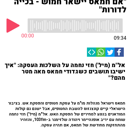
"אם חמאס יישאר חמוש - בכייה
לדורות"
00:00
09:34
אל"מ (מיל') חזי נחמה על השלכות העסקה: "איך
ישיבו תושבים כשגדודי חמאס מאה מטר
מהם?"
חמאס וישראל מנהלות מו"מ על עסקת חטופים והפסקת אש. בציבור
הישראלי קיים קונצנזוס להשבת החטופים, אבל ישנם גם קולות
המודאגים בנוגע למחירים של הפסקת האש. אל"מ (מיל') חזי נחמה
שוחח עם יריב אופנהיימר ויהודה שלזימגר ב-103fm, והזהיר
מהתחזקות מחודשת של חמאס, אם תהיה עסקה.