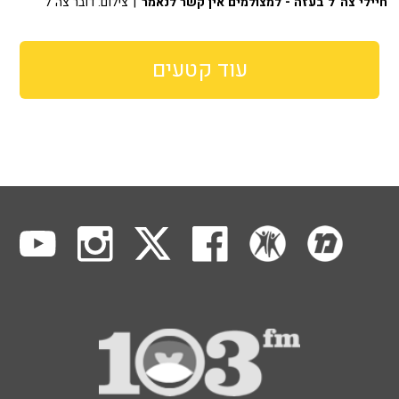
חיילי צה"ל בעזה - למצולמים אין קשר לנאמר
| צילום: דובר צה"ל
עוד קטעים