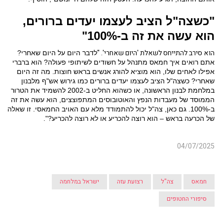
"כשצה"ל הציב לעצמו יעדים ברורים,
הוא עשה את זה ב-100%"
הוא סירב להתייחס לשאלת 'היום שאחרי'. "
לדבר היום על היום שאחרי?
אתם רואים איך חמאס מתנהל על חשודים לשיתופי פעולה? הוא ברברי
אפילו לאחים שלו, הוא מוציא להורג אנשים בראש חוצות. מה זה היום
שאחרי? כשצה"ל הציב לעצמו יעדים ברורים כמו גירוש אש"ף מלבנון
במלחמת לבנון הראשונה, או כשהוא החליט ב-2002 להשמיד את הטרור
הממוסד של מעבדות הנפץ והאוטובוסים המתפוצצים, הוא עשה את זה
ב-100%. גם כאן, צה"ל יכול להתמודד מלא עם האויב החמאסי. זו שאלה
של הכרעה בראש – הוא רוצה להכריע או לא רוצה להכריע?".
04/07/2025
חמאס
צה"ל
רצועת עזה
ישראל במלחמה
סיפורי החטופים