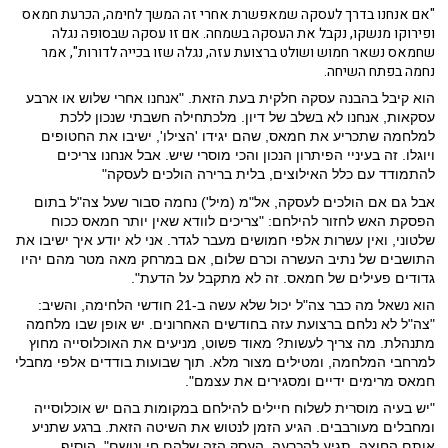
"אם אנחנו בדרך לעסקה שמאפשרת אחרי זה המשך לחימה, הכרעת חמאס
ופירוקו מנשקו, נקבל את העסקה בשמחה. אם זו עסקה שבסופה נגלה
שחמאס נשאר חמוש ושולט ברצועת עזה, נגלה שזו בכייה לדורות", אמר
נחמה בפתח השיחה.
הוא קיבל בהבנה עסקה חלקית בעת הזאת. "אנחנו אחרי שלוש או ארבע
עסקאות, אנחנו לא בשלב של דיון. מלכתחילה חשבתי שנכון ללכת
למלחמה שתכריע את חמאס, שהם יגידו 'הצילו', ישיבו את החטופים
ויוגלו. זה בעיניי הפיתרון הנכון והכי מוסרי שיש. אבל אנחנו צריכים
להתמודד עם כלל האילוצים, בלית ברירה הולכים לעסקה"
אבל גם אם הולכים לעסקה, אל"מ (מיל') נחמה סבור שעל צה"ל בתום
הפסקת האש לחזור להילחם: "צריכים לוודא שאין יותר חמאס ככוח
שלטוני, ואין עשרות אלפי חמושים מעבר לגדר. אני לא יודע איך ישיבו את
התושבים של נתיב העשרה וכרם שלום, אם במרחק מאה מטר מהם יהיו
גדודים פעילים של חמאס. זה לא מתקבל על הדעת".
הוא נשאל מה כבר צה"ל יכול שלא עשה ב-21 חודשי הלחימה, והשיב:
"צה"ל לא נלחם ברצועת עזה בחודשים האחרונים. יש אופן שבו מלחמה
מתנהלת. מה צריך לעשות? מאוד פשוט, מניעים את האוכלוסייה מחוץ
למרחבי המלחמה, ומטילים מצור מלא. תוך שבועות בודדים אלפי מחבלי
חמאס מרימים ידיים ומסגירים את עצמם".
"יש בעיה מוסרית לשלוח חיילים להילחם במקומות בהם יש אוכלוסייה
ומחבלים מעורבבים. הגיע הזמן לנטוש את השיטה הזאת. ברגע שתניע
אותם החוצה, תגיע להכרעה. העסק הזה שלהם חי ונושם", הוסיף.