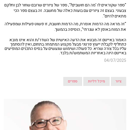
"ספר שקוראים לו 'מה הם חושבים?', ספר של ציורים שרובם שחור לבן וחלקם
צבעוני. בעצם זה ציורים עם בועות כאלה של מחשבה. זה בעצם ספר הכי
מתאים להיום".
"זה מראה מה הדמות אומרת, מה הדמות חושבת, זו פשוט פעילות שמפעילה
את המוח באופן לא שגרתי", הוסיפה בהמשך.
האמור באייטם זה מבטא את הדעה האישית של השדר/ת והוא אינו מובא
כתחליף לקבלת ייעוץ פרטני מבעל מקצוע המתמחה בתחום, ואין להסתמך
עליו בכל צורה שהיא. כל פעולה ושימוש שנעשים על בסיס התכנים המופיעים
באייטם הינה באחריות המשתמש/ת בלבד.
04/07/2025
ציור
מיכל דליות
ספרים