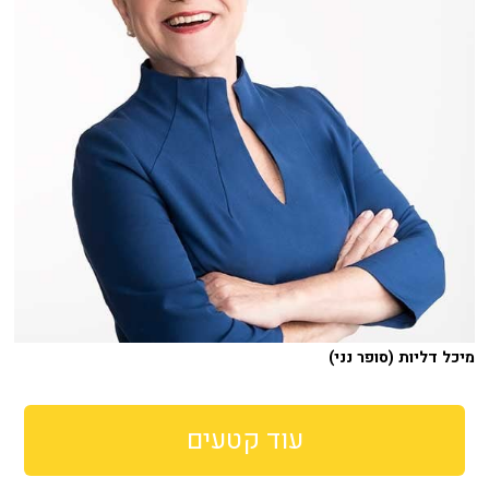
מיכל דליות (סופר נני)
עוד קטעים